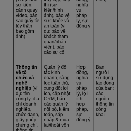
sự kiện,
thị (sự
nghĩa
cảnh quay
kiện/hình
vụ
video, bản
ảnh), bảo vệ
pháp
sao giấy tờ
sức khỏe và
lý, sự
tùy thân
an toàn (ví
đồng ý
bao gồm
dụ: bảo vệ
ảnh)
khách tham
quan/nhân
viên), báo
cáo sự cố
Thông tin
Quản lý đối
Hợp
Bạn;
về tổ
tác kinh
đồng,
người
chức và
doanh, sàng
nghĩa
sử dụng
nghề
lọc tuân thủ,
vụ
lao động
nghiệp
(ví
xung đột lợi
pháp
của bạn;
dụ: tên
ích, cập nhật
lý, lợi
các
công ty, địa
CRM, báo
ích
nguồn
chỉ doanh
cáo quản lý
hợp
thông tin
nghiệp,
nội bộ, kiểm
pháp,
công
chức danh,
toán, sáp
sự
khai
giấy phép,
nhập & mua
đồng ý
chứng chỉ,
lại/thoái vốn
thông tin