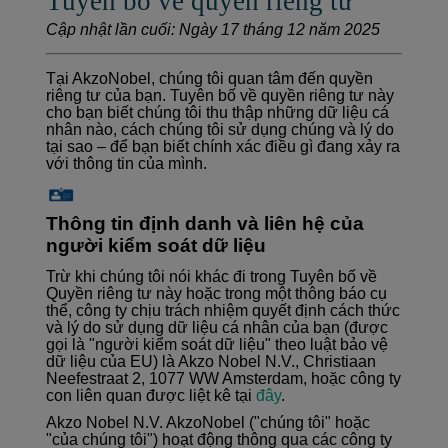
Tuyên bố về quyền riêng tư
Cập nhật lần cuối: Ngày 17 tháng 12 năm 2025
Tại AkzoNobel, chúng tôi quan tâm đến quyền
riêng tư của bạn. Tuyên bố về quyền riêng tư này
cho bạn biết chúng tôi thu thập những dữ liệu cá
nhân nào, cách chúng tôi sử dụng chúng và lý do
tại sao – để bạn biết chính xác điều gì đang xảy ra
với thông tin của mình.
Thông tin định danh và liên hệ của
người kiểm soát dữ liệu
Trừ khi chúng tôi nói khác đi trong Tuyên bố về
Quyền riêng tư này hoặc trong một thông báo cụ
thể, công ty chịu trách nhiệm quyết định cách thức
và lý do sử dụng dữ liệu cá nhân của bạn (được
gọi là "người kiểm soát dữ liệu" theo luật bảo vệ
dữ liệu của EU) là Akzo Nobel N.V.,
Christiaan
Neefestraat 2, 1077 WW Amsterdam, hoặc công ty
con liên quan được liệt kê tại
đây
.
Akzo Nobel N.V. AkzoNobel ("chúng tôi" hoặc
"của chúng tôi") hoạt động thông qua các công ty