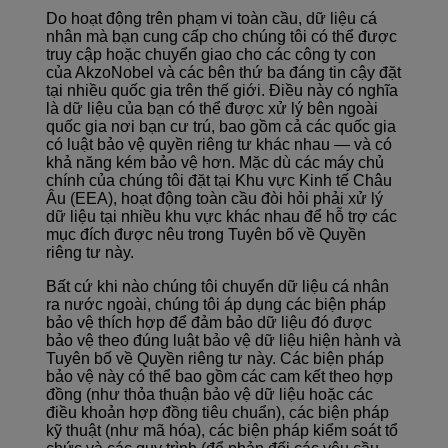
Do hoạt động trên phạm vi toàn cầu, dữ liệu cá
nhân mà bạn cung cấp cho chúng tôi có thể được
truy cập hoặc chuyển giao cho các công ty con
của AkzoNobel và các bên thứ ba đáng tin cậy đặt
tại nhiều quốc gia trên thế giới. Điều này có nghĩa
là dữ liệu của bạn có thể được xử lý bên ngoài
quốc gia nơi bạn cư trú, bao gồm cả các quốc gia
có luật bảo vệ quyền riêng tư khác nhau — và có
khả năng kém bảo vệ hơn. Mặc dù các máy chủ
chính của chúng tôi đặt tại Khu vực Kinh tế Châu
Âu (EEA), hoạt động toàn cầu đòi hỏi phải xử lý
dữ liệu tại nhiều khu vực khác nhau để hỗ trợ các
mục đích được nêu trong Tuyên bố về Quyền
riêng tư này.
Bất cứ khi nào chúng tôi chuyển dữ liệu cá nhân
ra nước ngoài, chúng tôi áp dụng các biện pháp
bảo vệ thích hợp để đảm bảo dữ liệu đó được
bảo vệ theo đúng luật bảo vệ dữ liệu hiện hành và
Tuyên bố về Quyền riêng tư này. Các biện pháp
bảo vệ này có thể bao gồm các cam kết theo hợp
đồng (như thỏa thuận bảo vệ dữ liệu hoặc các
điều khoản hợp đồng tiêu chuẩn), các biện pháp
kỹ thuật (như mã hóa), các biện pháp kiểm soát tổ