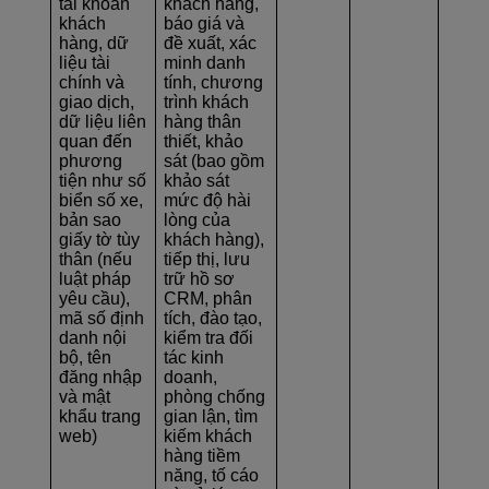
tài khoản
khách hàng,
khách
báo giá và
hàng, dữ
đề xuất, xác
liệu tài
minh danh
chính và
tính, chương
giao dịch,
trình khách
dữ liệu liên
hàng thân
quan đến
thiết, khảo
phương
sát (bao gồm
tiện như
số
khảo sát
biển số xe,
mức độ hài
bản sao
lòng của
giấy tờ tùy
khách hàng),
thân (nếu
tiếp thị, lưu
luật pháp
trữ hồ sơ
yêu cầu),
CRM, phân
mã số định
tích, đào tạo,
danh nội
kiểm tra đối
bộ, tên
tác kinh
đăng nhập
doanh,
và mật
phòng chống
khẩu trang
gian lận, tìm
web)
kiếm khách
hàng tiềm
năng, tố cáo