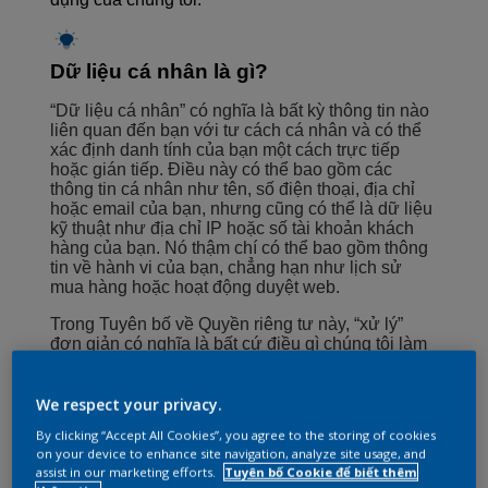
Dữ liệu cá nhân là gì?
“Dữ liệu cá nhân” có nghĩa là bất kỳ thông tin nào
liên quan đến bạn với tư cách cá nhân và có thể
xác định danh tính của bạn một cách trực tiếp
hoặc gián tiếp. Điều này có thể bao gồm các
thông tin cá nhân như tên, số điện thoại, địa chỉ
hoặc email của bạn, nhưng cũng có thể là dữ liệu
kỹ thuật như địa chỉ IP hoặc số tài khoản khách
hàng của bạn. Nó thậm chí có thể bao gồm thông
tin về hành vi của bạn, chẳng hạn như lịch sử
mua hàng hoặc hoạt động duyệt web.
Trong Tuyên bố về Quyền riêng tư này, “xử lý”
đơn giản có nghĩa là bất cứ điều gì chúng tôi làm
với dữ liệu cá nhân — ví dụ như thu thập, lưu trữ,
sử dụng, chia sẻ hoặc xóa dữ liệu đó.
We respect your privacy.
By clicking “Accept All Cookies”, you agree to the storing of cookies
Chúng tôi sử dụng những dữ liệu cá
on your device to enhance site navigation, analyze site usage, and
assist in our marketing efforts.
Tuyên bố Cookie để biết thêm
nhân nào và lý do