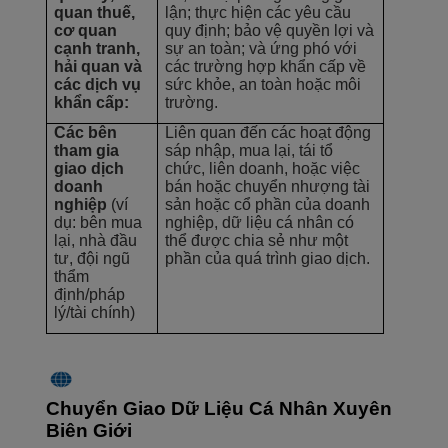
quan thuế,
lận; thực hiện các yêu cầu
cơ quan
quy định; bảo vệ quyền lợi và
cạnh tranh,
sự an toàn; và ứng phó với
hải quan và
các trường hợp khẩn cấp về
các dịch vụ
sức khỏe, an toàn hoặc môi
khẩn cấp:
trường.
Các bên
Liên quan đến các hoạt động
tham gia
sáp nhập, mua lại, tái tổ
giao dịch
chức, liên doanh, hoặc việc
doanh
bán hoặc chuyển nhượng tài
nghiệp
(ví
sản hoặc cổ phần của doanh
dụ: bên mua
nghiệp, dữ liệu cá nhân có
lại, nhà đầu
thể được chia sẻ như một
tư, đội ngũ
phần của quá trình giao dịch.
thẩm
định/pháp
lý/tài chính)
Chuyển Giao Dữ Liệu Cá Nhân Xuyên
Biên Giới