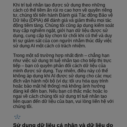
Khi trí tuệ nhân tạo được sử dụng theo những
cách có thể tiềm ẩn rủi ro cao hơn về quyền riêng
tư, chúng tôi tiến hành Đánh giá Tác động Bảo vệ
Dữ liệu (DPIA) để đánh giá và giảm thiểu mọi tác
động tiềm tàng. Chúng tôi cũng áp dụng kiểm soát
truy cập nghiêm ngặt, giới hạn dữ liệu được sử
dụng, cung cấp tùy chọn từ chối khi có thể và duy
trì sự giám sát của con người nhằm thúc đẩy việc
sử dụng AI một cách có trách nhiệm.
Trong một số trường hợp nhất định – chẳng hạn
như việc sử dụng trí tuệ nhân tạo cho tiếp thị trực
tiếp – bạn có quyền phản đối cách dữ liệu của
mình được sử dụng. Tuy nhiên, điều này có thể
không áp dụng khi AI được sử dụng cho các mục
đích vận hành nội bộ (ví dụ: tối ưu hóa quy trình
hoặc bảo mật hệ thống) mà không ảnh hưởng
đáng kể đến bạn. Nếu bạn có thắc mắc hoặc lo
ngại về cách chúng tôi sử dụng trí tuệ nhân tạo
liên quan đến dữ liệu của bạn, vui lòng liên hệ với
chúng tôi.
Sử dụng dữ liệu cá nhân và dữ liệu do