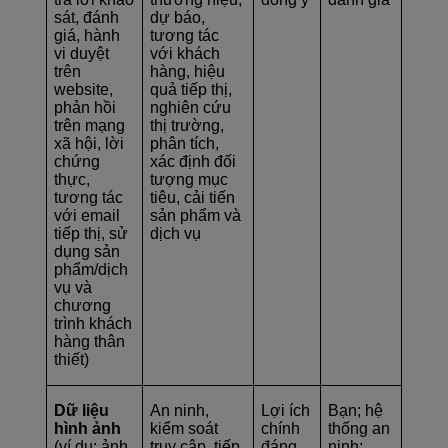
sát, đánh
dự báo,
giá, hành
tương tác
vi duyệt
với khách
trên
hàng, hiệu
website,
quả tiếp thị,
phản hồi
nghiên cứu
trên mạng
thị trường,
xã hội, lời
phân tích,
chứng
xác định đối
thực,
tượng mục
tương tác
tiêu, cải tiến
với email
sản phẩm và
tiếp thị, sử
dịch vụ
dụng sản
phẩm/dịch
vụ và
chương
trình khách
hàng thân
thiết)
Dữ liệu
An ninh,
Lợi ích
Bạn; hệ
hình ảnh
kiểm soát
chính
thống an
(ví dụ: ảnh
truy cập, tiếp
đáng,
ninh;