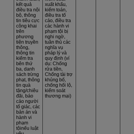
kết quả
xuất khẩu,
điều tra nội
kiểm toán,
bộ, thông
điều tra tố
tin tiêu cực
cáo, điều tra
công khai
các hành vi
trên
phạm tội bị
phương
nghi ngờ,
tiện truyền
tuân thủ các
thông,
nghĩa vụ
thông tin
pháp lý và
kiểm tra
quy định (ví
bên thứ
dụ: Chống
ba, danh
rửa tiền,
sách trừng
Chống tài trợ
phạt, thông
khủng bố,
tin quà
chống hối lộ,
tặng/chiêu
kiểm soát
đãi, báo
thương mại)
cáo người
tố giác, các
bản án và
hành vi
phạm
tộinếu luật
yêu