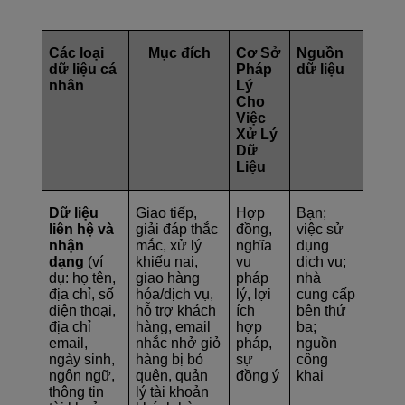
Các loại
Mục đích
Cơ Sở
Nguồn
dữ liệu cá
Pháp
dữ liệu
nhân
Lý
Cho
Việc
Xử Lý
Dữ
Liệu
Dữ liệu
Giao tiếp,
Hợp
Bạn;
liên hệ và
giải đáp thắc
đồng,
việc sử
nhận
mắc, xử lý
nghĩa
dụng
dạng
(ví
khiếu nại,
vụ
dịch vụ;
dụ: họ tên,
giao hàng
pháp
nhà
địa chỉ, số
hóa/dịch vụ,
lý, lợi
cung cấp
điện thoại,
hỗ trợ khách
ích
bên thứ
địa chỉ
hàng, email
hợp
ba;
email,
nhắc nhở giỏ
pháp,
nguồn
ngày sinh,
hàng bị bỏ
sự
công
ngôn ngữ,
quên, quản
đồng ý
khai
thông tin
lý tài khoản