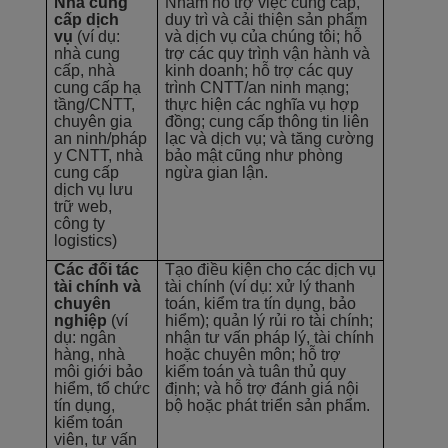
Nhà cung
Nhằm hỗ trợ việc cung cấp,
cấp dịch
duy trì và cải thiện sản phẩm
vụ
(ví dụ:
và dịch vụ của chúng tôi; hỗ
nhà cung
trợ các quy trình vận hành và
cấp, nhà
kinh doanh; hỗ trợ các quy
cung cấp hạ
trình CNTT/an ninh mạng;
tầng/CNTT,
thực hiện các nghĩa vụ hợp
chuyên gia
đồng; cung cấp thông tin liên
an ninh/pháp
lạc và dịch vụ; và tăng cường
y CNTT, nhà
bảo mật cũng như phòng
cung cấp
ngừa gian lận.
dịch vụ lưu
trữ web,
công ty
logistics)
Các đối tác
Tạo điều kiện cho các dịch vụ
tài chính và
tài chính (ví dụ: xử lý thanh
chuyên
toán, kiểm tra tín dụng, bảo
nghiệp
(ví
hiểm); quản lý rủi ro tài chính;
dụ: ngân
nhận tư vấn pháp lý, tài chính
hàng, nhà
hoặc chuyên môn; hỗ trợ
môi giới bảo
kiểm toán và tuân thủ quy
hiểm, tổ chức
định; và hỗ trợ đánh giá nội
tín dụng,
bộ hoặc phát triển sản phẩm.
kiểm toán
viên, tư vấn