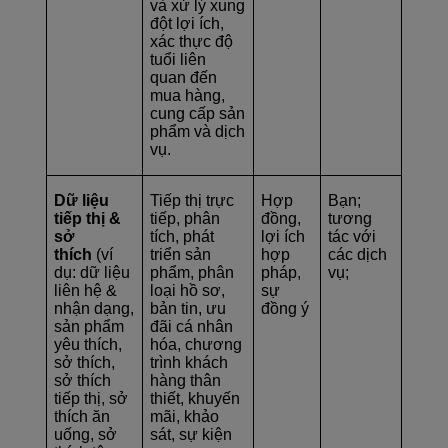
và xử lý xung
đột lợi ích,
xác thực độ
tuổi liên
quan đến
mua hàng,
cung cấp sản
phẩm và dịch
vụ.
Dữ liệu
Tiếp thị trực
Hợp
Bạn;
tiếp thị &
tiếp, phân
đồng,
tương
sở
tích, phát
lợi ích
tác với
thích
(ví
triển sản
hợp
các dịch
dụ: dữ liệu
phẩm, phân
pháp,
vụ;
liên hệ &
loại hồ sơ,
sự
nhận dạng,
bản tin, ưu
đồng ý
sản phẩm
đãi cá nhân
yêu thích,
hóa, chương
sở thích,
trình khách
sở thích
hàng thân
tiếp thị, sở
thiết, khuyến
thích ăn
mãi, khảo
uống, sở
sát, sự kiện