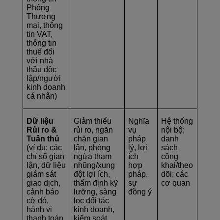
Phòng
Thương
mại, thông
tin VAT,
thông tin
thuế đối
với nhà
thầu độc
lập/người
kinh doanh
cá nhân)
Dữ liệu
Giảm thiểu
Nghĩa
Hệ thống
Rủi ro &
rủi ro, ngăn
vụ
nội bộ;
Tuân thủ
chặn gian
pháp
danh
(ví dụ: các
lận, phòng
lý, lợi
sách
chỉ số gian
ngừa tham
ích
công
lận, dữ liệu
nhũng/xung
hợp
khai/theo
giám sát
đột lợi ích,
pháp,
dõi; các
giao dịch,
thẩm định kỹ
sự
cơ quan
cảnh báo
lưỡng, sàng
đồng ý
cờ đỏ,
lọc đối tác
hành vi
kinh doanh,
thanh toán,
kiểm soát