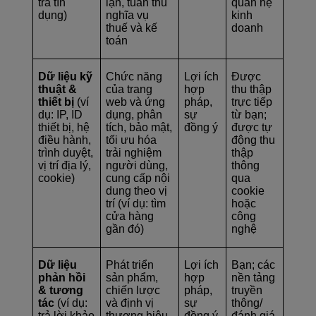
tra tín
lận, tuân thủ
quan hệ
dụng)
nghĩa vụ
kinh
thuế và kế
doanh
toán
Dữ liệu kỹ
Chức năng
Lợi ích
Được
thuật &
của trang
hợp
thu thập
thiết bị
(ví
web và ứng
pháp,
trực tiếp
dụ: IP, ID
dụng, phân
sự
từ bạn;
thiết bị, hệ
tích, bảo mật,
đồng ý
được tự
điều hành,
tối ưu hóa
động thu
trình duyệt,
trải nghiệm
thập
vị trí địa lý,
người dùng,
thông
cookie)
cung cấp nội
qua
dung theo vị
cookie
trí (ví dụ: tìm
hoặc
cửa hàng
công
gần đó)
nghệ
Dữ liệu
Phát triển
Lợi ích
Bạn; các
phản hồi
sản phẩm,
hợp
nền tảng
& tương
chiến lược
pháp,
truyền
tác
(ví dụ:
và định vị
sự
thông/
trả lời khảo
thương hiệu,
đồng ý
đánh giá