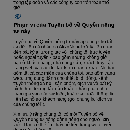
trong tập đoàn và các công ty con trên toàn thế
giới.
Phạm vi của Tuyên bố về Quyền riêng
tư này
Tuyên bố về Quyền riêng tư này áp dụng cho tất
cả dữ liệu cá nhân do AkzoNobel xử lý liên quan
đến bất kỳ ai tương tác với chúng tôi trực tuyến
hoặc ngoại tuyến - bao gồm nhưng không giới
hạn ở khách hàng, nhà cung cấp, khách truy cập
trang web và các đối tác kinh doanh khác. Nó bao
gồm tất cả các miền của chúng tôi, bao gồm trang
web, ứng dụng dành cho thiết bị di động, kênh
truyền thông xã hội, sản phẩm, dịch vụ và bất kỳ
hình thức tương tác nào khác, chẳng hạn như
tham gia vào các sự kiện, khảo sát hoặc thông tin
liên lạc hỗ trợ khách hàng (gọi chung là "dịch vụ
của chúng tôi").
Xin lưu ý rằng chúng tôi có một Tuyên bố về
Quyền riêng tư riêng dành riêng cho người xin
việc. Bạn có thể tìm thấy nó trên
trang web tuyển
dụng
của chúng tôi.