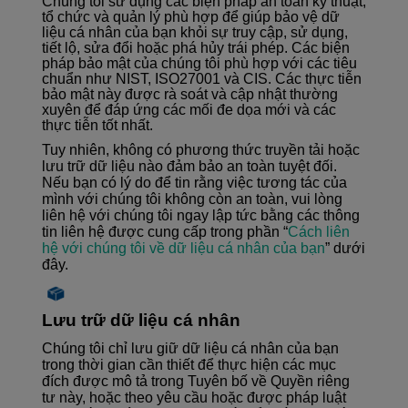
Chúng tôi sử dụng các biện pháp an toàn kỹ thuật,
tổ chức và quản lý phù hợp để giúp bảo vệ dữ
liệu cá nhân của bạn khỏi sự truy cập, sử dụng,
tiết lộ, sửa đổi hoặc phá hủy trái phép. Các biện
pháp bảo mật của chúng tôi phù hợp với các tiêu
chuẩn như NIST, ISO27001 và CIS. Các thực tiễn
bảo mật này được rà soát và cập nhật thường
xuyên để đáp ứng các mối đe dọa mới và các
thực tiễn tốt nhất.
Tuy nhiên, không có phương thức truyền tải hoặc
lưu trữ dữ liệu nào đảm bảo an toàn tuyệt đối.
Nếu bạn có lý do để tin rằng việc tương tác của
mình với chúng tôi không còn an toàn, vui lòng
liên hệ với chúng tôi ngay lập tức bằng các thông
tin liên hệ được cung cấp trong phần “
Cách liên
hệ với chúng tôi về dữ liệu cá nhân của bạn
” dưới
đây.
Lưu trữ dữ liệu cá nhân
Chúng tôi chỉ lưu giữ dữ liệu cá nhân của bạn
trong thời gian cần thiết để thực hiện các mục
đích được mô tả trong Tuyên bố về Quyền riêng
tư này, hoặc theo yêu cầu hoặc được pháp luật