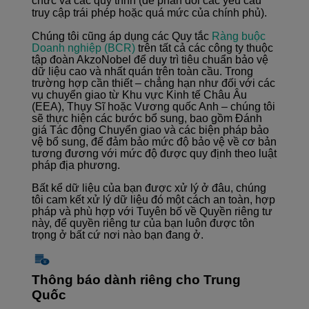
chức và các quy trình (để phản đối các yêu cầu
truy cập trái phép hoặc quá mức của chính phủ).
Chúng tôi cũng áp dụng các Quy tắc
Ràng buộc
Doanh nghiệp (BCR)
trên tất cả các công ty thuộc
tập đoàn AkzoNobel để duy trì tiêu chuẩn bảo vệ
dữ liệu cao và nhất quán trên toàn cầu. Trong
trường hợp cần thiết – chẳng hạn như đối với các
vụ chuyển giao từ Khu vực Kinh tế Châu Âu
(EEA), Thụy Sĩ hoặc Vương quốc Anh – chúng tôi
sẽ thực hiện các bước bổ sung, bao gồm Đánh
giá Tác động Chuyển giao và các biện pháp bảo
vệ bổ sung, để đảm bảo mức độ bảo vệ về cơ bản
tương đương với mức độ được quy định theo luật
pháp địa phương.
Bất kể dữ liệu của bạn được xử lý ở đâu, chúng
tôi cam kết xử lý dữ liệu đó một cách an toàn, hợp
pháp và phù hợp với Tuyên bố về Quyền riêng tư
này, để quyền riêng tư của bạn luôn được tôn
trọng ở bất cứ nơi nào bạn đang ở.
Thông báo dành riêng cho Trung
Quốc