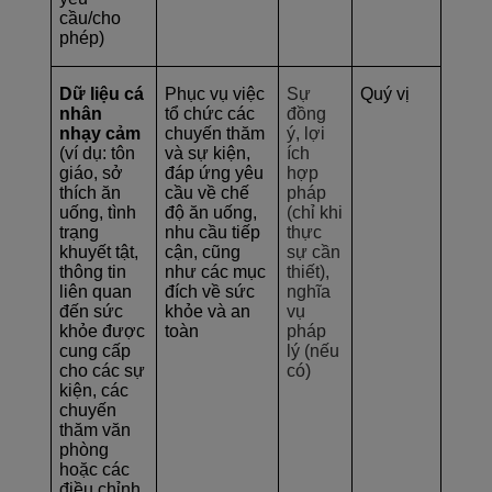
cầu/cho
phép)
Dữ liệu cá
Phục vụ việc
Sự
Quý vị
nhân
tổ chức các
đồng
nhạy cảm
chuyến thăm
ý, lợi
(ví dụ: tôn
và sự kiện,
ích
giáo, sở
đáp ứng yêu
hợp
thích ăn
cầu về chế
pháp
uống, tình
độ ăn uống,
(chỉ khi
trạng
nhu cầu tiếp
thực
khuyết tật,
cận, cũng
sự cần
thông tin
như các mục
thiết),
liên quan
đích về sức
nghĩa
đến sức
khỏe và an
vụ
khỏe được
toàn
pháp
cung cấp
lý (nếu
cho các sự
có)
kiện, các
chuyến
thăm văn
phòng
hoặc các
điều chỉnh