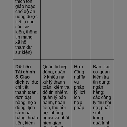
thích tôn
giáo hoặc
chế độ ăn
uống được
tiết lộ cho
các sự
kiện, thông
tin mạng
xã hội,
tham dự
sự kiện)
Dữ liệu
Quản lý hợp
Hợp
Bạn; các
Tài chính
đồng, quản
đồng,
cơ quan
& Giao
lý khiếu nại,
nghĩa
kiểm tra
dịch
(ví dụ:
xử lý thanh
vụ
tín dụng;
chi tiết
toán, kiểm tra
pháp
ngân
thanh toán,
độ tín nhiệm,
lý, lợi
hàng;
đơn đặt
quản lý bảo
ích
các công
hàng, hợp
hành, hoàn
hợp
ty thu hồi
đồng, lịch
tiền, thu hồi
pháp
nợ
;
phát
sử mua
nợ, phòng
sinh
hàng, hoàn
ngừa và phát
trong
tiền, kiểm
hiện gian
quá trình