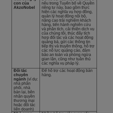
con của
nêu trong Tuyên bố về Quyền
AkzoNobel
riêng tư này, bao gồm thực
hiện các nghĩa vụ hợp đồng,
quản lý hoạt động nội bộ,
nâng cao trải nghiệm khách
hàng, tiến hành nghiên cứu
và phân tích, cải thiện dịch vụ
của chúng tôi, thúc đẩy tích
hợp đối tác và các hoạt động
quảng bá, gửi các thông tin
tiếp thị và truyền thông, hỗ trợ
các nỗ lực quảng cáo, đảm
bảo an toàn và phòng ngừa
gian lận, cũng như tuân thủ
các nghĩa vụ pháp lý.
Đối tác
Để hỗ trợ các hoạt động bán
chuyên
hàng.
ngành
(ví dụ:
nhà phân
phối, nhà
bán lại, bên
nhận quyền
thương mại
hoặc đối tác
liên doanh)