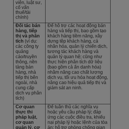
viên, luật sư,
cố vấn
thuế/tài
chính)
Đối tác bán
Để hỗ trợ các hoạt động bán
hàng, tiếp
hàng và tiếp thị, bao gồm tạo
thị và phân
khách hàng tiềm năng, xây
tích
(ví dụ:
dựng tệp khách hàng, cá
các công ty
nhân hóa, quản lý chiến dịch,
quảng
tương tác khách hàng và
cáo/truyền
quản lý quan hệ; cũng như
thông, nền
thực hiện phân tích dữ liệu
tảng bán
(bao gồm cả ẩn danh hóa)
hàng, nhà
nhằm nâng cao chất lượng
tiếp thị bên
dịch vụ, tối ưu hóa hoạt động,
ngoài, nhà
nâng cao hiệu quả tiếp thị và
cung cấp
giám sát an ninh.
dịch vụ phân
tích)
C
ơ quan
Để tuân thủ các nghĩa vụ
thực thi
hoặc yêu cầu pháp lý; đáp
pháp luật,
ứng các cuộc điều tra, khiếu
cơ quan
nại pháp lý hoặc lệnh của tòa
quản lý, cơ
án; hỗ trợ phòng chống gian