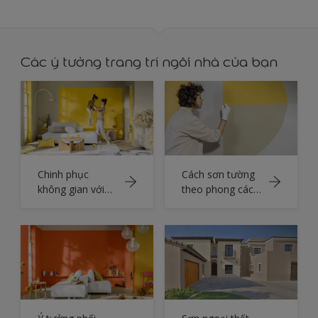
Các ý tưởng trang trí ngôi nhà của bạn
Chinh phục
Cách sơn tường
không gian với
theo phong cách
Màu Dulux của
tự do với Màu
năm 2025 True
Dulux của Năm
Joy™