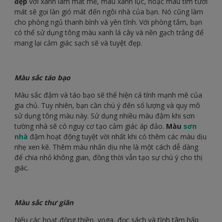
đẹp
với xanh lam mát mẻ, màu xanh lục, hoặc màu tím tươi
mát sẽ gọi làn gió mát đến ngôi nhà của bạn. Nó cũng làm
cho phòng ngủ thanh bình và yên tĩnh. Với phòng tắm, bạn
có thể sử dụng tông màu xanh lá cây và nền gạch trắng để
mang lại cảm giác sạch sẽ và tuyệt đẹp.
Màu sắc táo bạo
Màu sắc đậm và táo bạo sẽ thể hiện cá tính mạnh mẽ của
gia chủ. Tuy nhiên, bạn cần chú ý đến số lượng và quy mô
sử dụng tông màu này. Sử dụng nhiều màu đậm khi sơn
tường nhà sẽ có nguy cơ tạo cảm giác áp đảo.
Màu
sơn
nhà
đậm hoạt động tuyệt vời nhất khi có thêm các màu dịu
nhẹ xen kẽ. Thêm màu nhấn dịu nhẹ là một cách dễ dàng
để chia nhỏ không gian, đồng thời vẫn tạo sự chú ý cho thị
giác.
Màu sắc thư giãn
Nếu các hoạt động thiền, yoga, đọc sách và tĩnh tâm hấp