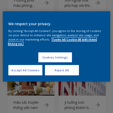
Ý tưởng phối
Sơn ngoại thất
màu phòng
phù hợp với khí
khách sử dụng
hậu Việt Nam
Màu Dulux của
Năm 2025
We respect your privacy.
By clicking “Accept All Cookies”, you agree to the storing of cookies
on your device to enhance site navigation, analyze site usage, and
assist in our marketing efforts.
Tuyên bố Cookie để biết thêm
thông tin.
Xu hướng màu
Ảnh hưởng của
sơn Tết
độ ẩm đến sơn
Cookies Settings
Accept All Cookies
Reject All
màu sắc truyền
ý tưởng sơn
thống việt nam
phòng khách tiết
kiệm chi phí