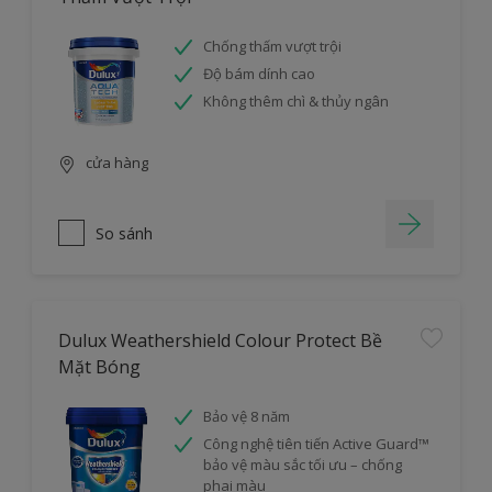
Chống thấm vượt trội
Độ bám dính cao
Không thêm chì & thủy ngân
cửa hàng
So sánh
Dulux Weathershield Colour Protect Bề
Mặt Bóng
Bảo vệ 8 năm
Công nghệ tiên tiến Active Guard™
bảo vệ màu sắc tối ưu – chống
phai màu