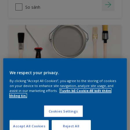
So sánh
We respect your privacy.
By clicking “Accept All Cookies”, you agree to the storing of cookies
on your device to enhance site navigation, analyze site usage, and
assist in our marketing efforts.
Tuyên bố Cookie để biết thêm
Bạn đang cần lên kế hoạch sơn
thông tin.
nhà?
Cookies Settings
Thử ngay công cụ tìm sản phẩm cho dự án
Accept All Cookies
Reject All