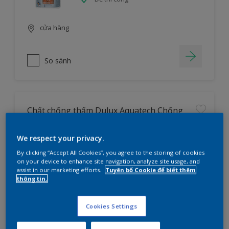
cửa hàng
So sánh
Chất chống thấm Dulux Aquatech Chống
Thấm Vượt Trội
We respect your privacy.
Chống thấm vượt trội
By clicking “Accept All Cookies”, you agree to the storing of cookies
Độ bám dính cao
on your device to enhance site navigation, analyze site usage, and
assist in our marketing efforts.
Tuyên bố Cookie để biết thêm
Không thêm chì & thủy ngân
thông tin.
cửa hàng
Cookies Settings