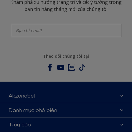
Khám phá xu hướng trang trí và các ý tưởng trong
bản tin hàng tháng mới của chúng tôi
enter-your-email
Theo dõi chúng tôi tại
Akzonobel
Giới thiệu về AkzoNobel
Danh mục phổ biến
Liên hệ chúng tôi
Tìm màu sắc
Truy cập
Tìm một cửa hàng
Chọn sản phẩm