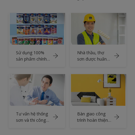
Sử dụng 100%
Nhà thầu, thợ
sản phẩm chính
sơn được huấn
hãng từ
luyện và chứng
AkzoNobel
nhận
Tư vấn hệ thống
Bàn giao công
sơn và thi công
trình hoàn thiện
đúng quy trình
sạch sẽ, đúng
thời hạn