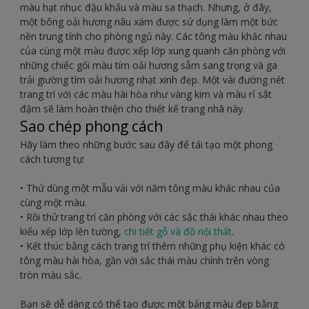
màu hạt nhục đậu khấu và màu sa thạch. Nhưng, ở đây,
một bông oải hương nâu xám được sử dụng làm một bức
nền trung tính cho phòng ngủ này. Các tông màu khác nhau
của cùng một màu được xếp lớp xung quanh căn phòng với
những chiếc gối màu tím oải hương sẫm sang trọng và ga
trải giường tím oải hương nhạt xinh đẹp. Một vài đường nét
trang trí với các màu hài hòa như vàng kim và màu rỉ sắt
đậm sẽ làm hoàn thiện cho thiết kế trang nhã này.
Sao chép phong cách
Hãy làm theo những bước sau đây để tái tạo một phong
cách tương tự:
• Thử dùng một mẫu vải với năm tông màu khác nhau của
cùng một màu.
• Rồi thử trang trí căn phòng với các sắc thái khác nhau theo
kiểu xếp lớp lên tường,
chi tiết gỗ và đồ nội thất
.
• Kết thúc bằng cách trang trí thêm những phụ kiện khác có
tông màu hài hòa, gần với sắc thái màu chính trên vòng
tròn màu sắc.
Bạn sẽ dễ dàng có thể tạo được một bảng màu đẹp bằng