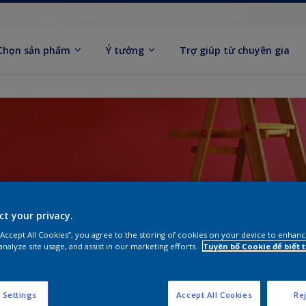
Chọn sản phẩm
Ý tưởng
Trợ giúp từ chuyên gia
ct your privacy.
 “Accept All Cookies”, you agree to the storing of cookies on your device to enhanc
analyze site usage, and assist in our marketing efforts.
Tuyên bố Cookie để biết
 Settings
Accept All Cookies
Rej