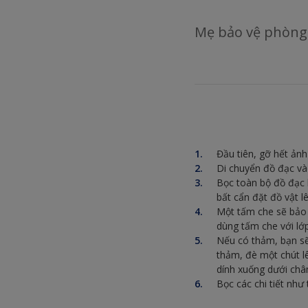
Mẹ bảo vệ phòng 
Đầu tiên, gỡ hết ảnh
Di chuyển đồ đạc và
Bọc toàn bộ đồ đạc 
bất cẩn đặt đồ vật l
Một tấm che sẽ bảo 
dùng tấm che với lớp
Nếu có thảm, bạn sẽ
thảm, đè một chút l
dính xuống dưới châ
Bọc các chi tiết nh