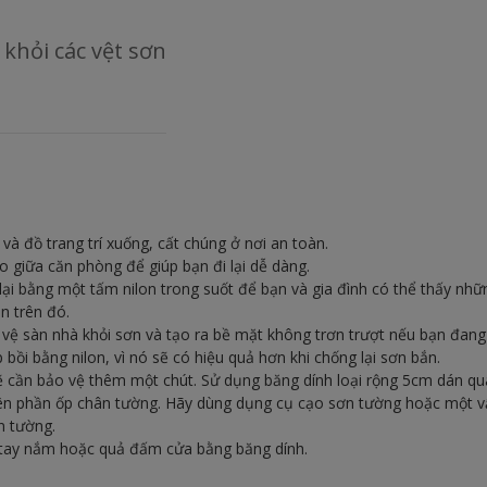
khỏi các vệt sơn
 và đồ trang trí xuống, cất chúng ở nơi an toàn.
o giữa căn phòng để giúp bạn đi lại dễ dàng.
lại bằng một tấm nilon trong suốt để bạn và gia đình có thể thấy nhữ
ên trên đó.
vệ sàn nhà khỏi sơn và tạo ra bề mặt không trơn trượt nếu bạn đang
 bồi bằng nilon, vì nó sẽ có hiệu quả hơn khi chống lại sơn bắn.
 cần bảo vệ thêm một chút. Sử dụng băng dính loại rộng 5cm dán q
ên phần ốp chân tường. Hãy dùng dụng cụ cạo sơn tường hoặc một v
n tường.
ư tay nắm hoặc quả đấm cửa bằng băng dính.