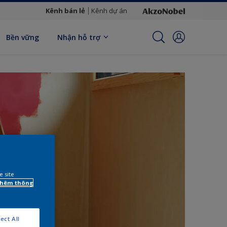
Kênh bán lẻ
Kênh dự án
Bền vững
Nhận hỗ trợ
e site
 thêm thông
ect All