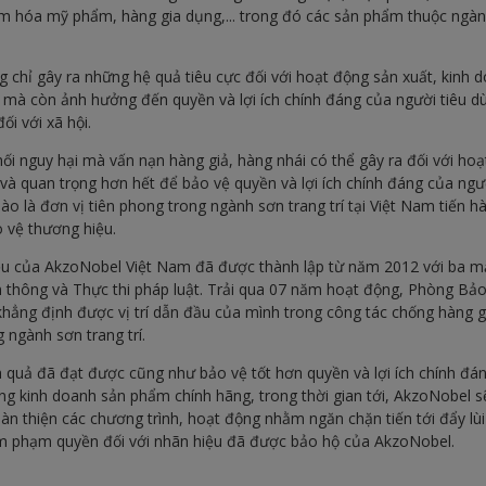
 hóa mỹ phẩm, hàng gia dụng,... trong đó các sản phẩm thuộc ngành
g chỉ gây ra những hệ quả tiêu cực đối với hoạt động sản xuất, kinh
 mà còn ảnh hưởng đến quyền và lợi ích chính đáng của người tiêu d
ối với xã hội.
 nguy hại mà vấn nạn hàng giả, hàng nhái có thể gây ra đối với hoạt
à quan trọng hơn hết để bảo vệ quyền và lợi ích chính đáng của ngư
o là đơn vị tiên phong trong ngành sơn trang trí tại Việt Nam tiến hà
 vệ thương hiệu.
u của AkzoNobel Việt Nam đã được thành lập từ năm 2012 với ba mặ
n thông và Thực thi pháp luật. Trải qua 07 năm hoạt động, Phòng Bả
hẳng định được vị trí dẫn đầu của mình trong công tác chống hàng 
g ngành sơn trang trí.
h quả đã đạt được cũng như bảo vệ tốt hơn quyền và lợi ích chính đá
g kinh doanh sản phẩm chính hãng, trong thời gian tới, AkzoNobel sẽ 
àn thiện các chương trình, hoạt động nhằm ngăn chặn tiến tới đẩy lùi 
m phạm quyền đối với nhãn hiệu đã được bảo hộ của AkzoNobel.