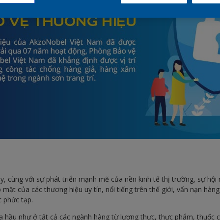
 cùng với sự phát triển mạnh mẽ của nền kinh tế thị trường, sự hội
 mặt của các thương hiệu uy tín, nổi tiếng trên thế giới, vấn nạn hàng 
 phức tạp.
ra hầu như ở tất cả các ngành hàng từ lương thực, thực phẩm, thuốc 