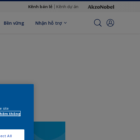
Kênh bán lẻ
Kênh dự án
Bền vững
Nhận hỗ trợ
e site
 thêm thông
ect All