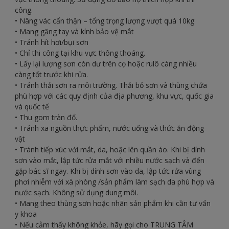
công.
• Nâng vác cẩn thận – tổng trọng lượng vượt quá 10kg
• Mang găng tay và kính bảo vệ mắt
• Tránh hít hơi/bụi sơn
• Chỉ thi công tại khu vực thông thoáng.
• Lấy lại lượng sơn còn dư trên cọ hoặc rulô càng nhiều
càng tốt trước khi rửa.
• Tránh thải sơn ra môi trường. Thải bỏ sơn và thùng chứa
phù hợp với các quy định của địa phương, khu vực, quốc gia
và quốc tế
• Thu gom tràn đổ.
• Tránh xa nguồn thực phẩm, nước uống và thức ăn động
vật
• Tránh tiếp xúc với mắt, da, hoặc lên quần áo. Khi bị dính
sơn vào mắt, lập tức rửa mắt với nhiều nước sạch và đến
gặp bác sĩ ngay. Khi bị dính sơn vào da, lập tức rửa vùng
phơi nhiễm với xà phòng /sản phẩm làm sạch da phù hợp và
nước sạch. Không sử dụng dung môi.
• Mang theo thùng sơn hoặc nhãn sản phẩm khi cần tư vấn
y khoa
• Nếu cảm thấy không khỏe, hãy gọi cho TRUNG TÂM