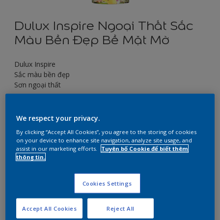
Dulux Inspire Ngoại Thất Sắc
Màu Bền Đẹp Bề Mặt Mờ
Dulux Inspire
Sắc màu bền đẹp
Sơn ngoại thất
Chọn màu
We respect your privacy.
By clicking “Accept All Cookies”, you agree to the storing of cookies
on your device to enhance site navigation, analyze site usage, and
assist in our marketing efforts.
Tuyên bố Cookie để biết thêm
Kích thước
thông tin.
5 L
18 L
Cookies Settings
Số lượng
Công cụ tính sơn
Accept All Cookies
Reject All
Tính sơn