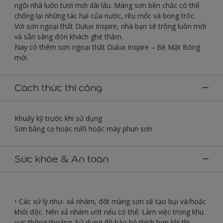
ngôi nhà luôn tươi mới dài lâu. Màng sơn bền chắc có thể
chống lại những tác hại của nước, rêu mốc và bong tróc.
Với sơn ngoại thất Dulux Inspire, nhà bạn sẽ trông luôn mới
và sẵn sàng đón khách ghé thăm.
Nay có thêm sơn ngoại thất Dulux Inspire – Bề Mặt Bóng
mới.
Cách thức thi công
Khuấy kỹ trước khi sử dụng
Sơn bằng cọ hoặc rulô hoặc máy phun sơn
Sức khỏe & An toàn
• Các xử lý như- xả nhám, đốt màng sơn sẽ tạo bụi và/hoặc
khói độc. Nên xả nhám ướt nếu có thể. Làm việc trong khu
vực thông thoáng. Sử dụng đồ bảo hộ thích hợp khi thi