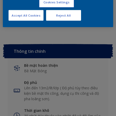
Tính sơn
Cookies Settings
Accept All Cookies
Reject All
Thêm vào không gian làm việc
Tìm cửa hàng
Thông tin chính
Bề mặt hoàn thiện
Bề Mặt Bóng
Độ phủ
Lên đến 13m2/lít/lớp ( Độ phủ tùy theo điều
kiện bề mặt thi công, dụng cụ thi công và độ
pha loãng sơn).
Thời gian khô
30 phút (tùy thuộc vào nhiệt độ và độ ẩm của