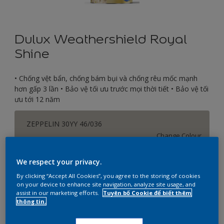
Dulux Weathershield Royal
Shine
• Chống vệt bẩn, chống bám bụi và chống rêu mốc mạnh
hơn gấp 3 lần • Bảo vệ tối ưu trước mọi thời tiết • Bảo vệ tối
ưu tới 12 năm
ZEPPELIN 30YY 46/036
Change Colour
We respect your privacy.
Kích thước
By clicking “Accept All Cookies”, you agree to the storing of cookies
1
5
on your device to enhance site navigation, analyze site usage, and
assist in our marketing efforts.
Tuyên bố Cookie để biết thêm
thông tin.
Số lượng
Công cụ tính sơn