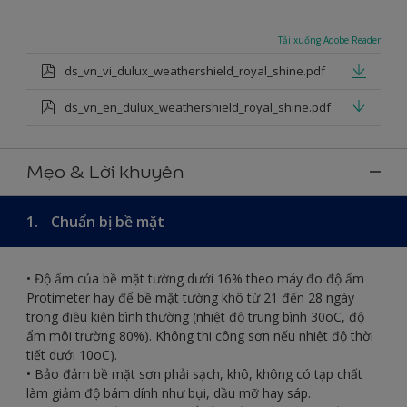
Tải xuống Adobe Reader
ds_vn_vi_dulux_weathershield_royal_shine.pdf
ds_vn_en_dulux_weathershield_royal_shine.pdf
Mẹo & Lời khuyên
1.
Chuẩn bị bề mặt
• Độ ẩm của bề mặt tường dưới 16% theo máy đo độ ẩm
Protimeter hay để bề mặt tường khô từ 21 đến 28 ngày
trong điều kiện bình thường (nhiệt độ trung bình 30oC, độ
ẩm môi trường 80%). Không thi công sơn nếu nhiệt độ thời
tiết dưới 10oC).
• Bảo đảm bề mặt sơn phải sạch, khô, không có tạp chất
làm giảm độ bám dính như bụi, dầu mỡ hay sáp.