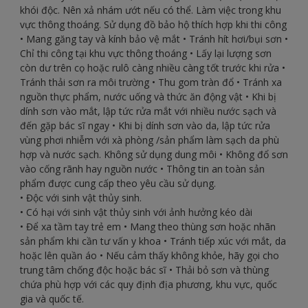
khói độc. Nên xả nhám ướt nếu có thể. Làm việc trong khu
vực thông thoáng. Sử dụng đồ bảo hộ thích hợp khi thi công
• Mang găng tay và kính bảo vệ mắt • Tránh hít hơi/bụi sơn •
Chỉ thi công tại khu vực thông thoáng • Lấy lại lượng sơn
còn dư trên cọ hoặc rulô càng nhiều càng tốt trước khi rửa •
Tránh thải sơn ra môi trường • Thu gom tràn đổ • Tránh xa
nguồn thực phẩm, nước uống và thức ăn động vật • Khi bị
dính sơn vào mắt, lập tức rửa mắt với nhiều nước sạch và
đến gặp bác sĩ ngay • Khi bị dính sơn vào da, lập tức rửa
vùng phơi nhiễm với xà phòng /sản phẩm làm sạch da phù
hợp và nước sạch. Không sử dụng dung môi • Không đổ sơn
vào cống rãnh hay nguồn nước • Thông tin an toàn sản
phẩm được cung cấp theo yêu cầu sử dụng.
• Độc với sinh vật thủy sinh.
• Có hại với sinh vật thủy sinh với ảnh hưởng kéo dài
• Để xa tầm tay trẻ em • Mang theo thùng sơn hoặc nhãn
sản phẩm khi cần tư vấn y khoa • Tránh tiếp xúc với mắt, da
hoặc lên quần áo • Nếu cảm thấy không khỏe, hãy gọi cho
trung tâm chống độc hoặc bác sĩ • Thải bỏ sơn và thùng
chứa phù hợp với các quy định địa phương, khu vực, quốc
gia và quốc tế.