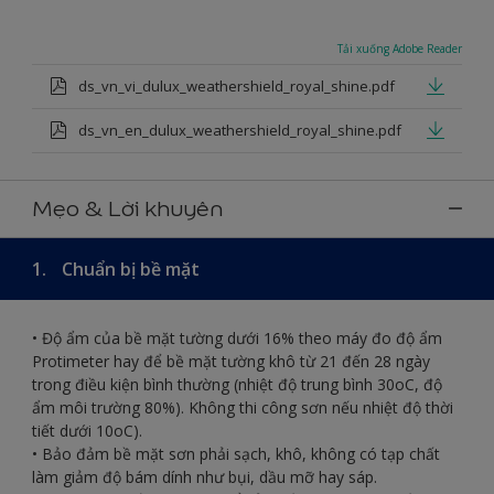
Tải xuống Adobe Reader
ds_vn_vi_dulux_weathershield_royal_shine.pdf
ds_vn_en_dulux_weathershield_royal_shine.pdf
Mẹo & Lời khuyên
1.
Chuẩn bị bề mặt
• Độ ẩm của bề mặt tường dưới 16% theo máy đo độ ẩm
Protimeter hay để bề mặt tường khô từ 21 đến 28 ngày
trong điều kiện bình thường (nhiệt độ trung bình 30oC, độ
ẩm môi trường 80%). Không thi công sơn nếu nhiệt độ thời
tiết dưới 10oC).
• Bảo đảm bề mặt sơn phải sạch, khô, không có tạp chất
làm giảm độ bám dính như bụi, dầu mỡ hay sáp.