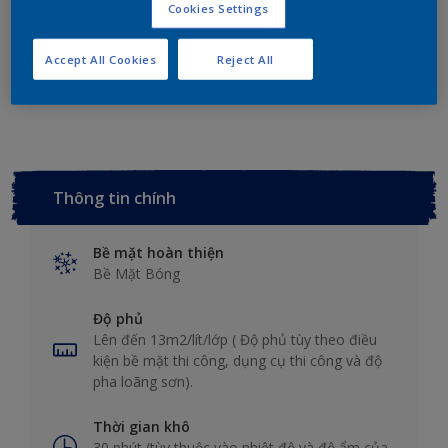
Tính sơn
Cookies Settings
Accept All Cookies
Reject All
Thêm vào không gian làm việc
Tìm cửa hàng
Thông tin chính
Bề mặt hoàn thiện
Bề Mặt Bóng
Độ phủ
Lên đến 13m2/lít/lớp ( Độ phủ tùy theo điều
kiện bề mặt thi công, dụng cụ thi công và độ
pha loãng sơn).
Thời gian khô
30 phút (tùy thuộc vào nhiệt độ và độ ẩm của