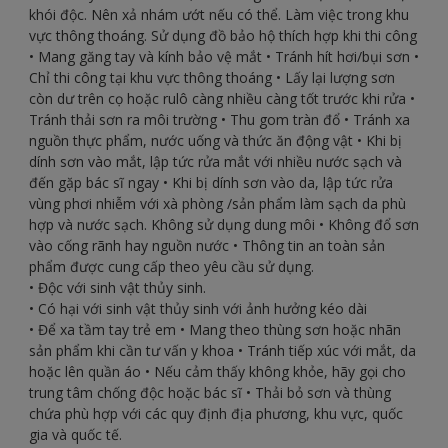
khói độc. Nên xả nhám ướt nếu có thể. Làm việc trong khu
vực thông thoáng. Sử dụng đồ bảo hộ thích hợp khi thi công
• Mang găng tay và kính bảo vệ mắt • Tránh hít hơi/bụi sơn •
Chỉ thi công tại khu vực thông thoáng • Lấy lại lượng sơn
còn dư trên cọ hoặc rulô càng nhiều càng tốt trước khi rửa •
Tránh thải sơn ra môi trường • Thu gom tràn đổ • Tránh xa
nguồn thực phẩm, nước uống và thức ăn động vật • Khi bị
dính sơn vào mắt, lập tức rửa mắt với nhiều nước sạch và
đến gặp bác sĩ ngay • Khi bị dính sơn vào da, lập tức rửa
vùng phơi nhiễm với xà phòng /sản phẩm làm sạch da phù
hợp và nước sạch. Không sử dụng dung môi • Không đổ sơn
vào cống rãnh hay nguồn nước • Thông tin an toàn sản
phẩm được cung cấp theo yêu cầu sử dụng.
• Độc với sinh vật thủy sinh.
• Có hại với sinh vật thủy sinh với ảnh hưởng kéo dài
• Để xa tầm tay trẻ em • Mang theo thùng sơn hoặc nhãn
sản phẩm khi cần tư vấn y khoa • Tránh tiếp xúc với mắt, da
hoặc lên quần áo • Nếu cảm thấy không khỏe, hãy gọi cho
trung tâm chống độc hoặc bác sĩ • Thải bỏ sơn và thùng
chứa phù hợp với các quy định địa phương, khu vực, quốc
gia và quốc tế.