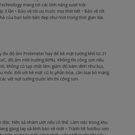
echnology mang tới các tính năng vượt trội:
 lần • Bảo vệ tối ưu trước mọi thời tiết • Bảo vệ tối
hà của bạn luôn bền đẹp như mới trong thời gian dài.
y đo độ ẩm Protimeter hay để bề mặt tường khô từ 21
30oC, độ ẩm môi trường 80%). Không thi công sơn nếu
khô, không có tạp chất làm giảm độ bám dính như bụi,
u mốc. Đối với bề mặt cũ bị phấn hóa, cần loại bỏ màng
 các vết nứt tường trước khi thi công sơn.
i độc. Nên xả nhám ướt nếu có thể. Làm việc trong khu
ang găng tay và kính bảo vệ mắt • Tránh hít hơi/bụi sơn
dư trên cọ hoặc rulô càng nhiều càng tốt trước khi rửa •