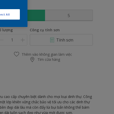
ích thước
ect All
1
5
ố lượng
Công cụ tính sơn
Tính sơn
Thêm vào không gian làm việc
Tìm cửa hàng
êu cao cấp chuyên biệt dành cho mọi loại dinh thự. Công
ột lớp khiên vững chắc bảo vệ tối ưu cho các dinh thự
c bền đẹp dài lâu mà còn đẩy lùi bụi bẩn không thể bám
ian dài luôn sạch đẹp như vừa mới được sơn.