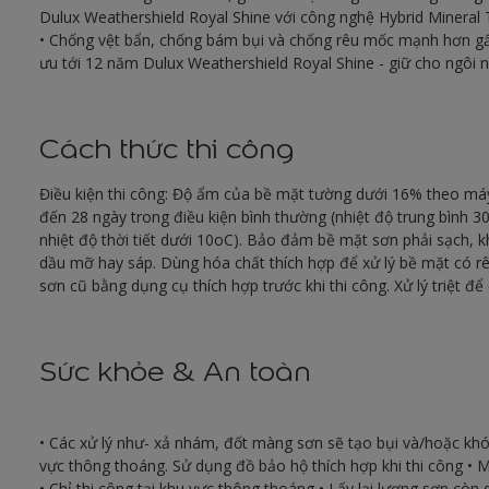
Dulux Weathershield Royal Shine với công nghệ Hybrid Mineral T
• Chống vệt bẩn, chống bám bụi và chống rêu mốc mạnh hơn gấp 3
ưu tới 12 năm Dulux Weathershield Royal Shine - giữ cho ngôi n
Cách thức thi công
Điều kiện thi công: Độ ẩm của bề mặt tường dưới 16% theo má
đến 28 ngày trong điều kiện bình thường (nhiệt độ trung bình 
nhiệt độ thời tiết dưới 10oC). Bảo đảm bề mặt sơn phải sạch, 
dầu mỡ hay sáp. Dùng hóa chất thích hợp để xử lý bề mặt có rê
sơn cũ bằng dụng cụ thích hợp trước khi thi công. Xử lý triệt để
Sức khỏe & An toàn
• Các xử lý như- xả nhám, đốt màng sơn sẽ tạo bụi và/hoặc khó
vực thông thoáng. Sử dụng đồ bảo hộ thích hợp khi thi công • M
• Chỉ thi công tại khu vực thông thoáng • Lấy lại lượng sơn còn 