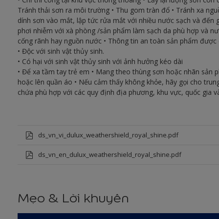
Tránh thải sơn ra môi trường • Thu gom tràn đổ • Tránh xa ngu
dính sơn vào mắt, lập tức rửa mắt với nhiều nước sạch và đến gặ
phơi nhiễm với xà phòng /sản phẩm làm sạch da phù hợp và n
cống rãnh hay nguồn nước • Thông tin an toàn sản phẩm được 
• Độc với sinh vật thủy sinh.
• Có hại với sinh vật thủy sinh với ảnh hưởng kéo dài
• Để xa tầm tay trẻ em • Mang theo thùng sơn hoặc nhãn sản ph
hoặc lên quần áo • Nếu cảm thấy không khỏe, hãy gọi cho trung
chứa phù hợp với các quy định địa phương, khu vực, quốc gia và
ds_vn_vi_dulux_weathershield_royal_shine.pdf
ds_vn_en_dulux_weathershield_royal_shine.pdf
Mẹo & Lời khuyên