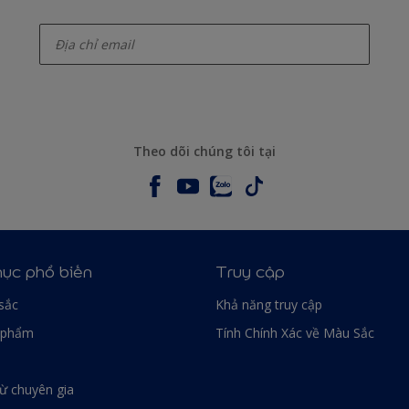
enter-your-email
Theo dõi chúng tôi tại
ục phổ biến
Truy cập
sắc
Khả năng truy cập
 phẩm
Tính Chính Xác về Màu Sắc
từ chuyên gia