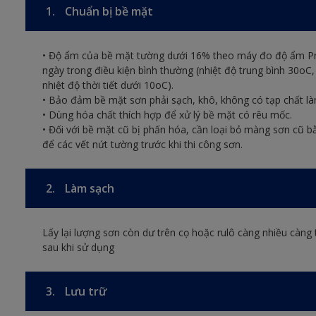
1.
Chuẩn bị bề mặt
• Độ ẩm của bề mặt tường dưới 16% theo máy đo độ ẩm Pr
ngày trong điều kiện bình thường (nhiệt độ trung bình 30o
nhiệt độ thời tiết dưới 10oC).
• Bảo đảm bề mặt sơn phải sạch, khô, không có tạp chất l
• Dùng hóa chất thích hợp để xử lý bề mặt có rêu mốc.
• Đối với bề mặt cũ bị phấn hóa, cần loại bỏ màng sơn cũ bằn
để các vết nứt tường trước khi thi công sơn.
2.
Làm sạch
Lấy lại lượng sơn còn dư trên cọ hoặc rulô càng nhiều càng 
sau khi sử dụng
3.
Lưu trữ