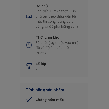
Độ phủ
Lên đến 13m2/lít/lớp ( Độ
phủ tùy theo điều kiện bề
mặt thi công, dụng cụ thi
công và độ pha loãng sơn).
Thời gian khô
30 phút (tùy thuộc vào nhiệt
độ và độ ẩm của môi
trường)
Số lớp
2
Tính năng sản phẩm
Chống nấm mốc