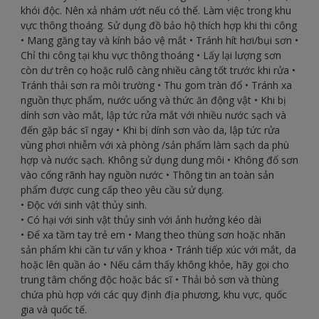
khói độc. Nên xả nhám ướt nếu có thể. Làm việc trong khu
vực thông thoáng. Sử dụng đồ bảo hộ thích hợp khi thi công
• Mang găng tay và kính bảo vệ mắt • Tránh hít hơi/bụi sơn •
Chỉ thi công tại khu vực thông thoáng • Lấy lại lượng sơn
còn dư trên cọ hoặc rulô càng nhiều càng tốt trước khi rửa •
Tránh thải sơn ra môi trường • Thu gom tràn đổ • Tránh xa
nguồn thực phẩm, nước uống và thức ăn động vật • Khi bị
dính sơn vào mắt, lập tức rửa mắt với nhiều nước sạch và
đến gặp bác sĩ ngay • Khi bị dính sơn vào da, lập tức rửa
vùng phơi nhiễm với xà phòng /sản phẩm làm sạch da phù
hợp và nước sạch. Không sử dụng dung môi • Không đổ sơn
vào cống rãnh hay nguồn nước • Thông tin an toàn sản
phẩm được cung cấp theo yêu cầu sử dụng.
• Độc với sinh vật thủy sinh.
• Có hại với sinh vật thủy sinh với ảnh hưởng kéo dài
• Để xa tầm tay trẻ em • Mang theo thùng sơn hoặc nhãn
sản phẩm khi cần tư vấn y khoa • Tránh tiếp xúc với mắt, da
hoặc lên quần áo • Nếu cảm thấy không khỏe, hãy gọi cho
trung tâm chống độc hoặc bác sĩ • Thải bỏ sơn và thùng
chứa phù hợp với các quy định địa phương, khu vực, quốc
gia và quốc tế.