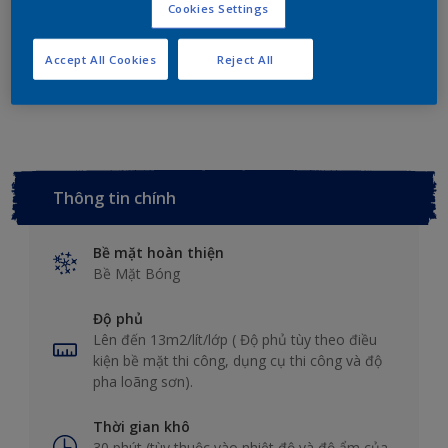
Tính sơn
Cookies Settings
Accept All Cookies
Reject All
Thêm vào không gian làm việc
Tìm cửa hàng
Thông tin chính
Bề mặt hoàn thiện
Bề Mặt Bóng
Độ phủ
Lên đến 13m2/lít/lớp ( Độ phủ tùy theo điều
kiện bề mặt thi công, dụng cụ thi công và độ
pha loãng sơn).
Thời gian khô
30 phút (tùy thuộc vào nhiệt độ và độ ẩm của