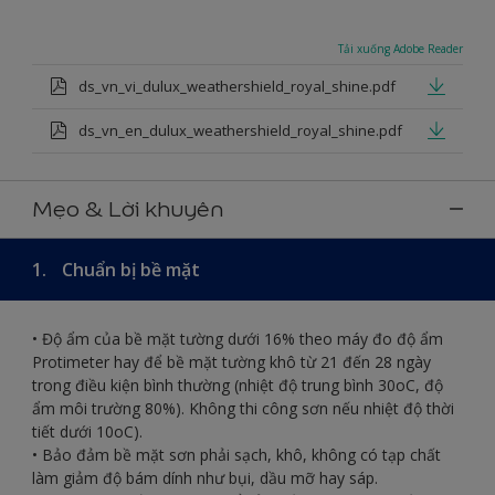
Tải xuống Adobe Reader
ds_vn_vi_dulux_weathershield_royal_shine.pdf
ds_vn_en_dulux_weathershield_royal_shine.pdf
Mẹo & Lời khuyên
1.
Chuẩn bị bề mặt
• Độ ẩm của bề mặt tường dưới 16% theo máy đo độ ẩm
Protimeter hay để bề mặt tường khô từ 21 đến 28 ngày
trong điều kiện bình thường (nhiệt độ trung bình 30oC, độ
ẩm môi trường 80%). Không thi công sơn nếu nhiệt độ thời
tiết dưới 10oC).
• Bảo đảm bề mặt sơn phải sạch, khô, không có tạp chất
làm giảm độ bám dính như bụi, dầu mỡ hay sáp.