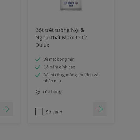
Bột trét tường Nội &
Ngoại thất Maxilite từ
Dulux
Bề mặt bóng mịn
Độ bám dính cao
Dễ thi công, màng sơn đẹp và
nhẵn mịn
cửa hàng
So sánh