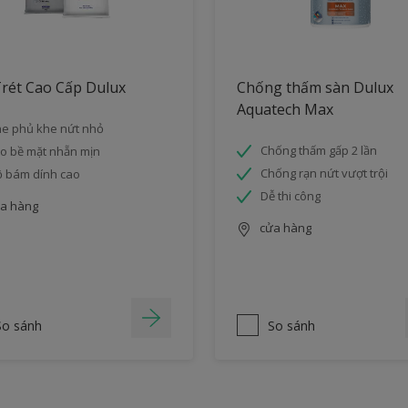
rét Cao Cấp Dulux
Chống thấm sàn Dulux
Aquatech Max
e phủ khe nứt nhỏ
Chống thấm gấp 2 lần
o bề mặt nhẵn mịn
Chống rạn nứt vượt trội
 bám dính cao
Dễ thi công
a hàng
cửa hàng
So sánh
So sánh