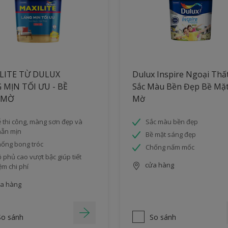
LITE TỪ DULUX
Dulux Inspire Ngoại Thấ
 MỊN TỐI ƯU - BỀ
Sắc Màu Bền Đẹp Bề Mặ
 MỜ
Mờ
 thi công, màng sơn đẹp và
Sắc màu bền đẹp
ẵn mịn
Bề mặt sáng đẹp
ống bong tróc
Chống nấm mốc
 phủ cao vượt bậc giúp tiết
cửa hàng
ệm chi phí
a hàng
So sánh
So sánh