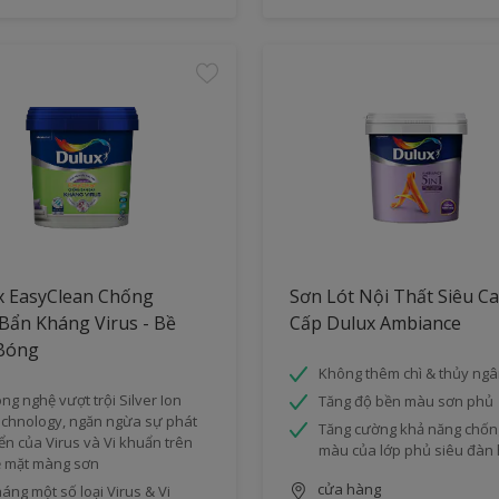
x EasyClean Chống
Sơn Lót Nội Thất Siêu C
Bẩn Kháng Virus - Bề
Cấp Dulux Ambiance
Bóng
Không thêm chì & thủy ng
ng nghệ vượt trội Silver Ion
Tăng độ bền màu sơn phủ
chnology, ngăn ngừa sự phát
Tăng cường khả năng chốn
iển của Virus và Vi khuẩn trên
màu của lớp phủ siêu đàn 
 mặt màng sơn
cửa hàng
áng một số loại Virus & Vi