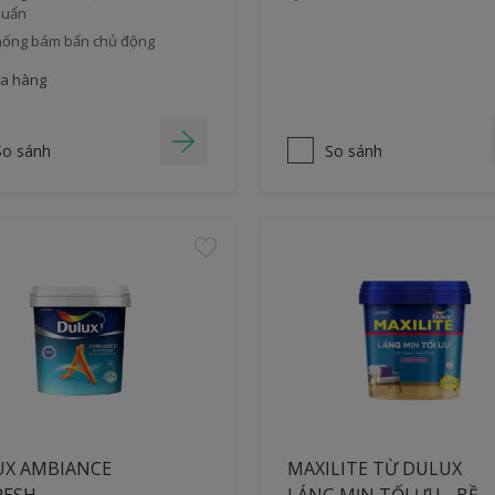
huẩn
ống bám bẩn chủ động
a hàng
So sánh
So sánh
X AMBIANCE
MAXILITE TỪ DULUX