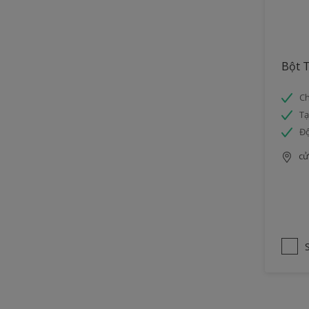
Bột T
Ch
Tạ
Độ
cử