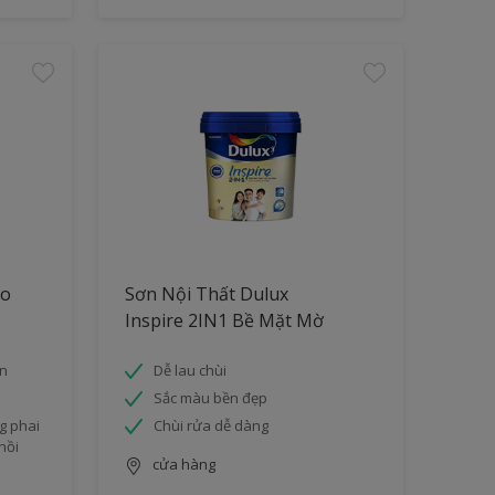
ao
Sơn Nội Thất Dulux
Inspire 2IN1 Bề Mặt Mờ
ân
Dễ lau chùi
Sắc màu bền đẹp
g phai
Chùi rửa dễ dàng
hồi
cửa hàng