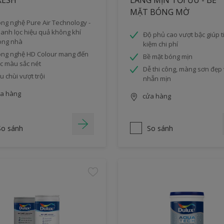
RESH
LÁNG MỊN TỐI ƯU - BỀ
MẶT BÓNG MỜ
ng nghệ Pure Air Technology -
anh lọc hiệu quả không khí
Độ phủ cao vượt bậc giúp ti
ong nhà
kiệm chi phí
ng nghệ HD Colour mang đến
Bề mặt bóng mịn
c màu sắc nét
Dễ thi công, màng sơn đẹp
u chùi vượt trội
nhẵn mịn
a hàng
cửa hàng
So sánh
So sánh