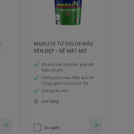
t
MAXILITE TỪ DULUX MÀU
t
BỀN ĐẸP – BỀ MẶT MỜ
Độ phủ cao vượt bậc giúp tiết
kiệm chi phí
Chống phai màu hiệu quả với
Công nghệ ColourLock TM
Chống rêu mốc
cửa hàng
So sánh