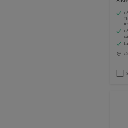
AIRF
Cô
Th
tr
Cô
sắ
La
cử