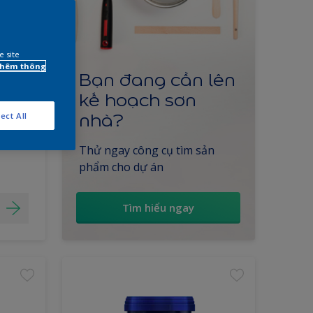
al
e site
 thêm thông
Bạn đang cần lên
kế hoạch sơn
ập sâu
 hiệu
nhà?
ect All
Thử ngay công cụ tìm sản
phẩm cho dự án
Tìm hiểu ngay