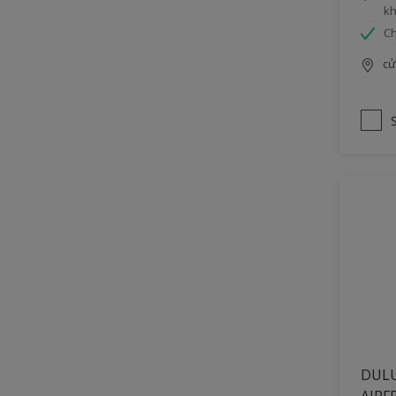
k
Ch
cử
DULU