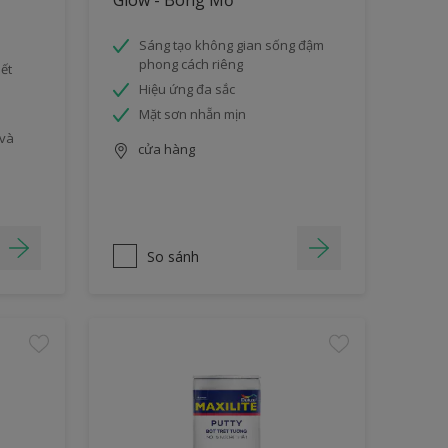
Glow - Bóng Mờ
Sáng tạo không gian sống đậm
phong cách riêng
ết
Hiệu ứng đa sắc
Mặt sơn nhẵn mịn
 và
cửa hàng
So sánh