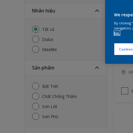
Nhãn hiệu
Dulux
We respe
Hiệu
By clicking
navigation, 
Tất cả
tin.
Cô
Dulux
cứ
k
Maxilite
Cookies
La
Mặ
Sản phẩm
cử
Bột Trét
Chất Chống Thấm
Sơn Lót
Sơn Phủ