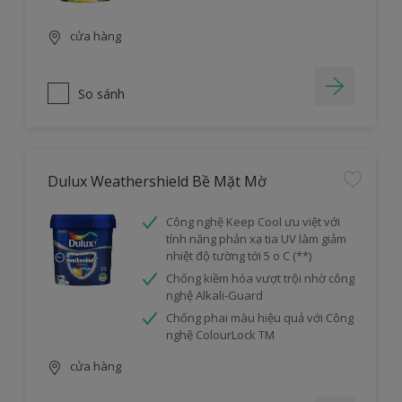
cửa hàng
So sánh
Dulux Weathershield Bề Mặt Mờ
Công nghệ Keep Cool ưu việt với
tính năng phản xạ tia UV làm giảm
nhiệt độ tường tới 5 o C (**)
Chống kiềm hóa vượt trội nhờ công
nghệ Alkali-Guard
Chống phai màu hiệu quả với Công
nghệ ColourLock TM
cửa hàng