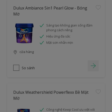
Dulux Ambiance 5in1 Pearl Glow - Bóng
Mờ
Sáng tạo không gian sống đậm
phong cách riêng
Hiệu ứng đa sắc
Mặt sơn nhẵn mịn
cửa hàng
So sánh
Dulux Weathershield Powerflexx Bề Mặt
Mờ
Công nghệ Keep Cool ưu việt với