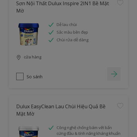
Sơn Nội Thất Dulux Inspire 2IN1 Bề Mặt
Mờ
Dễ lau chùi
Sắc màu bền đẹp
Chùi rửa dễ dàng
cửa hàng
So sánh
Dulux EasyClean Lau Chùi Hiệu Quả Bề
Mặt Mờ
Công nghệ chống bám vết bẩn
cứng đầu & tính năng kháng khuẩn