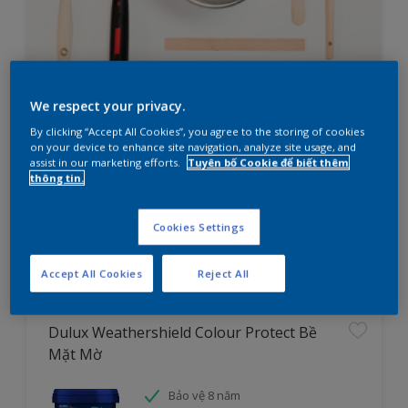
We respect your privacy.
Bạn đang cần lên kế hoạch sơn
By clicking “Accept All Cookies”, you agree to the storing of cookies
nhà?
on your device to enhance site navigation, analyze site usage, and
assist in our marketing efforts.
Tuyên bố Cookie để biết thêm
thông tin.
Thử ngay công cụ tìm sản phẩm cho dự án
Cookies Settings
Tìm hiểu ngay
Accept All Cookies
Reject All
Dulux Weathershield Colour Protect Bề
Mặt Mờ
Bảo vệ 8 năm