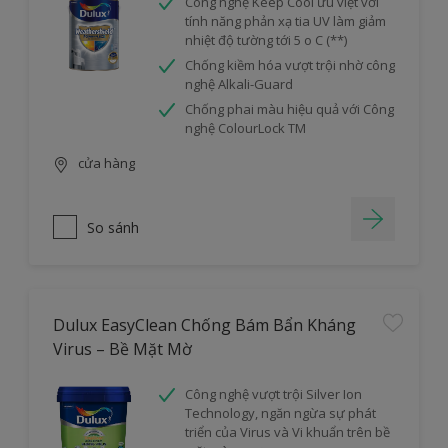
Công nghệ Keep Cool ưu việt với
tính năng phản xạ tia UV làm giảm
nhiệt độ tường tới 5 o C (**)
Chống kiềm hóa vượt trội nhờ công
nghệ Alkali-Guard
Chống phai màu hiệu quả với Công
nghệ ColourLock TM
cửa hàng
So sánh
Dulux EasyClean Chống Bám Bẩn Kháng
Virus – Bề Mặt Mờ
Công nghệ vượt trội Silver Ion
Technology, ngăn ngừa sự phát
triển của Virus và Vi khuẩn trên bề