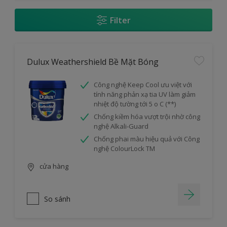
Filter
Dulux Weathershield Bề Mặt Bóng
Công nghệ Keep Cool ưu việt với
tính năng phản xạ tia UV làm giảm
nhiệt độ tường tới 5 o C (**)
Chống kiềm hóa vượt trội nhờ công
nghệ Alkali-Guard
Chống phai màu hiệu quả với Công
nghệ ColourLock TM
cửa hàng
So sánh