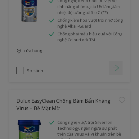
Công nghệ Keep Cool ưu việt với
tính năng phản xạ tia UV làm giảm
nhiệt độ tường tới 5 o C (**)
Chống kiềm hóa vượt trội nhờ công
nghệ Alkali-Guard
Chống phai màu hiệu quả với Công
nghệ ColourLock TM
cửa hàng
So sánh
Dulux EasyClean Chống Bám Bẩn Kháng
Virus – Bề Mặt Mờ
Công nghệ vượt trội Silver Ion
Technology, ngăn ngừa sự phát
triển của Virus và Vi khuẩn trên bề