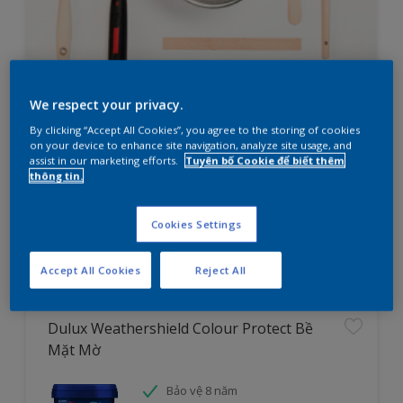
We respect your privacy.
Bạn đang cần lên kế hoạch sơn
By clicking “Accept All Cookies”, you agree to the storing of cookies
nhà?
on your device to enhance site navigation, analyze site usage, and
assist in our marketing efforts.
Tuyên bố Cookie để biết thêm
thông tin.
Thử ngay công cụ tìm sản phẩm cho dự án
Cookies Settings
Tìm hiểu ngay
Accept All Cookies
Reject All
Dulux Weathershield Colour Protect Bề
Mặt Mờ
Bảo vệ 8 năm