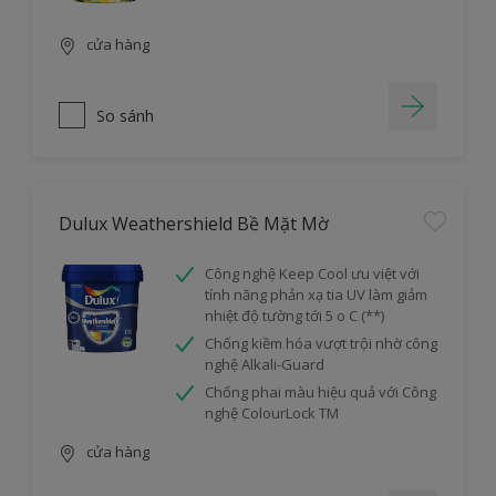
cửa hàng
So sánh
Dulux Weathershield Bề Mặt Mờ
Công nghệ Keep Cool ưu việt với
tính năng phản xạ tia UV làm giảm
nhiệt độ tường tới 5 o C (**)
Chống kiềm hóa vượt trội nhờ công
nghệ Alkali-Guard
Chống phai màu hiệu quả với Công
nghệ ColourLock TM
cửa hàng