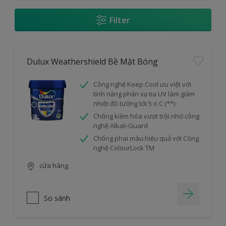
Filter
Dulux Weathershield Bề Mặt Bóng
Công nghệ Keep Cool ưu việt với
tính năng phản xạ tia UV làm giảm
nhiệt độ tường tới 5 o C (**)
Chống kiềm hóa vượt trội nhờ công
nghệ Alkali-Guard
Chống phai màu hiệu quả với Công
nghệ ColourLock TM
cửa hàng
So sánh