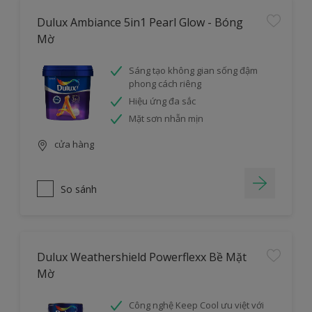
Dulux Ambiance 5in1 Pearl Glow - Bóng
Mờ
Sáng tạo không gian sống đậm
phong cách riêng
Hiệu ứng đa sắc
Mặt sơn nhẵn mịn
cửa hàng
So sánh
Dulux Weathershield Powerflexx Bề Mặt
Mờ
Công nghệ Keep Cool ưu việt với