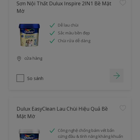
Sơn Nội Thất Dulux Inspire 2IN1 Bề Mặt
Mờ
Dễ lau chùi
Sắc màu bền đẹp
Chùi rửa dễ dàng
cửa hàng
So sánh
Dulux EasyClean Lau Chùi Hiệu Quả Bề
Mặt Mờ
Công nghệ chống bám vết bẩn
cứng đầu & tính năng kháng khuẩn