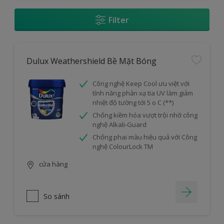
Filter
Dulux Weathershield Bề Mặt Bóng
Công nghệ Keep Cool ưu việt với
tính năng phản xạ tia UV làm giảm
nhiệt độ tường tới 5 o C (**)
Chống kiềm hóa vượt trội nhờ công
nghệ Alkali-Guard
Chống phai màu hiệu quả với Công
nghệ ColourLock TM
cửa hàng
So sánh