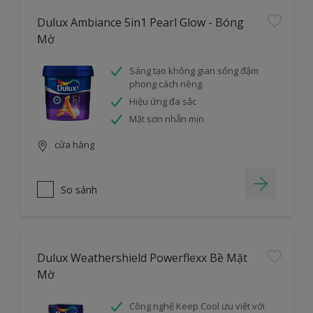
Dulux Ambiance 5in1 Pearl Glow - Bóng
Mờ
Sáng tạo không gian sống đậm
phong cách riêng
Hiệu ứng đa sắc
Mặt sơn nhẵn mịn
cửa hàng
So sánh
Dulux Weathershield Powerflexx Bề Mặt
Mờ
Công nghệ Keep Cool ưu việt với