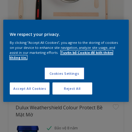
We respect your privacy.
Bạn đang cần lên kế hoạch sơn
By clicking “Accept All Cookies”, you agree to the storing of cookies
nhà?
on your device to enhance site navigation, analyze site usage, and
assist in our marketing efforts.
Tuyên bố Cookie để biết thêm
thông tin.
Thử ngay công cụ tìm sản phẩm cho dự án
Cookies Settings
Tìm hiểu ngay
Accept All Cookies
Reject All
Dulux Weathershield Colour Protect Bề
Mặt Mờ
Bảo vệ 8 năm