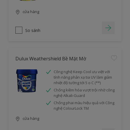
cửa hàng
So sánh
Dulux Weathershield Bề Mặt Mờ
Công nghệ Keep Cool ưu việt với
tính năng phản xạ tia UV làm giảm
nhiệt độ tường tới 5 o C (**)
Chống kiềm hóa vượt trội nhờ công
nghệ Alkali-Guard
Chống phai màu hiệu quả với Công
nghệ ColourLock TM
cửa hàng