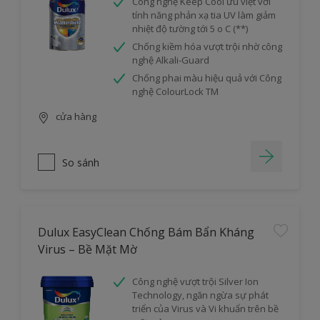
Công nghệ Keep Cool ưu việt với
tính năng phản xạ tia UV làm giảm
nhiệt độ tường tới 5 o C (**)
Chống kiềm hóa vượt trội nhờ công
nghệ Alkali-Guard
Chống phai màu hiệu quả với Công
nghệ ColourLock TM
cửa hàng
So sánh
Dulux EasyClean Chống Bám Bẩn Kháng
Virus – Bề Mặt Mờ
Công nghệ vượt trội Silver Ion
Technology, ngăn ngừa sự phát
triển của Virus và Vi khuẩn trên bề