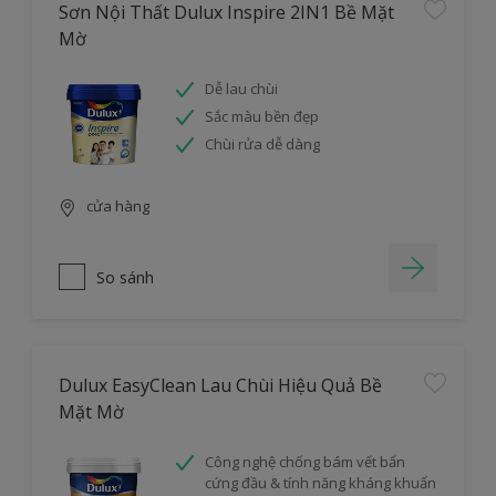
Sơn Nội Thất Dulux Inspire 2IN1 Bề Mặt
Mờ
Dễ lau chùi
Sắc màu bền đẹp
Chùi rửa dễ dàng
cửa hàng
So sánh
Dulux EasyClean Lau Chùi Hiệu Quả Bề
Mặt Mờ
Công nghệ chống bám vết bẩn
cứng đầu & tính năng kháng khuẩn