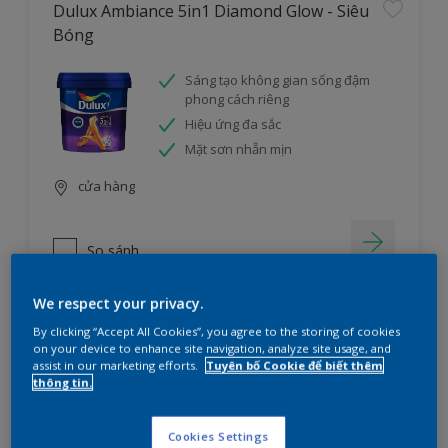
Dulux Ambiance 5in1 Diamond Glow - Siêu
Bóng
Sáng tạo không gian sống đậm
phong cách riêng
Hiệu ứng đa sắc
Mặt sơn nhẵn mịn
cửa hàng
So sánh
We respect your privacy.
By clicking “Accept All Cookies”, you agree to the storing of cookies
on your device to enhance site navigation, analyze site usage, and
assist in our marketing efforts.
Tuyên bố Cookie để biết thêm
thông tin.
Cookies Settings