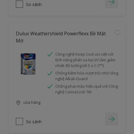
So sánh
Dulux Weathershield Powerflexx Bề Mặt
Mờ
Công nghệ Keep Cool ưu việt với
tính năng phản xạ tia UV làm giảm
nhiệt độ tường tới 5 o C (**)
Chống kiềm hóa vượt trội nhờ công
nghệ Alkali-Guard
Chống phai màu hiệu quả với Công
nghệ ColourLock TM
cửa hàng
So sánh