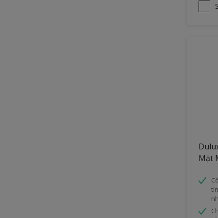
Dulu
Mặt 
Cô
tí
nh
Ch