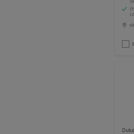
cô
Ch
Cô
cử
Dulux