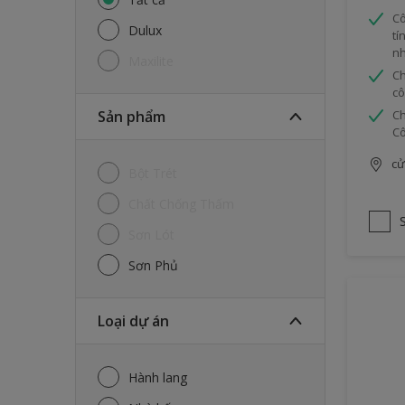
Cô
Dulux
tí
nh
Maxilite
Ch
cô
Sản phẩm
Ch
Cô
cử
Bột Trét
Chất Chống Thấm
Sơn Lót
Sơn Phủ
Loại dự án
Hành lang