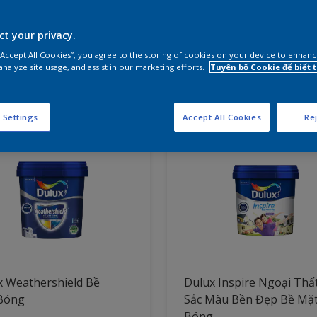
ct your privacy.
 sản phẩm cho dự án của bạn
 “Accept All Cookies”, you agree to the storing of cookies on your device to enhanc
analyze site usage, and assist in our marketing efforts.
Tuyên bố Cookie để biết
ẩm được tìm thấy
 Settings
Accept All Cookies
Rej
x Weathershield Bề
Dulux Inspire Ngoại Thấ
Bóng
Sắc Màu Bền Đẹp Bề Mặ
Bóng