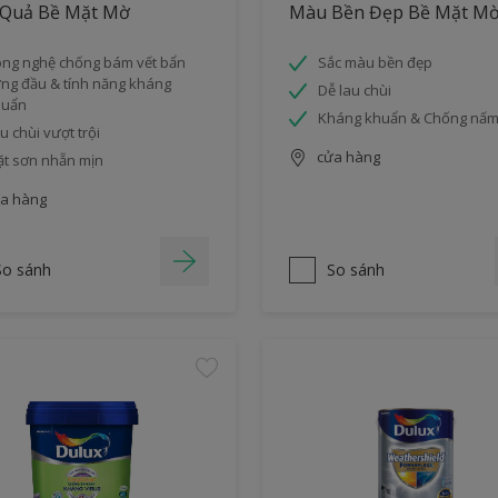
 Quả Bề Mặt Mờ
Màu Bền Đẹp Bề Mặt M
ng nghệ chống bám vết bẩn
Sắc màu bền đẹp
ng đầu & tính năng kháng
Dễ lau chùi
huẩn
Kháng khuẩn & Chống nấ
u chùi vượt trội
cửa hàng
t sơn nhẵn mịn
a hàng
So sánh
So sánh