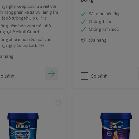
ng nghệ Keep Cool ưu việt với
nh năng phản xạ tia UV làm giảm
Sắc màu bền đẹp
iệt độ tường tới 5 o C (**)
Chống thấm
ống kiềm hóa vượt trội nhờ
Chống nấm mốc
ng nghệ Alkali-Guard
ống phai màu hiệu quả với
cửa hàng
ng nghệ ColourLock TM
a hàng
So sánh
So sánh