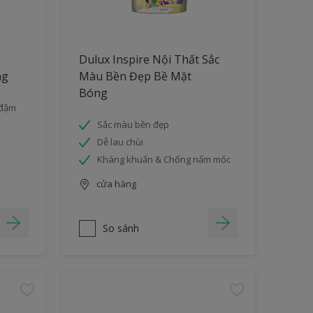
Dulux Inspire Nội Thất Sắc
ng
Màu Bền Đẹp Bề Mặt
Bóng
 đậm
Sắc màu bền đẹp
Dễ lau chùi
Kháng khuẩn & Chống nấm mốc
cửa hàng
So sánh