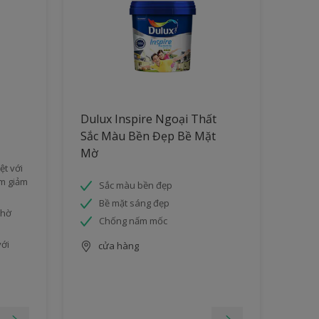
Dulux Inspire Ngoại Thất
Sắc Màu Bền Đẹp Bề Mặt
Mờ
ệt với
àm giảm
Sắc màu bền đẹp
Bề mặt sáng đẹp
nhờ
Chống nấm mốc
với
cửa hàng