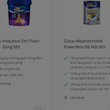
 Ambiance 5in1 Pearl
Dulux Weathershield
 - Bóng Mờ
Powerflexx Bề Mặt Mờ
ng tạo không gian sống đậm
Công nghệ Keep Cool ưu vi
ong cách riêng
tính năng phản xạ tia UV l
nhiệt độ tường tới 5 o C (**)
ệu ứng đa sắc
Chống kiềm hóa vượt trội 
t sơn nhẵn mịn
công nghệ Alkali-Guard
a hàng
Chống phai màu hiệu quả 
Công nghệ ColourLock TM
cửa hàng