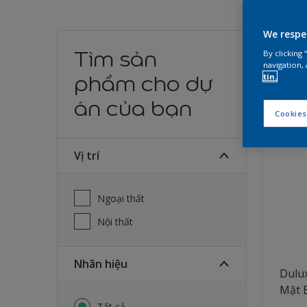
We respe
Tìm
Tìm sản
By clicking
navigation, 
phẩm cho dự
tin.
19
Sản ph
án của bạn
Cookies
Vị trí
Ngoại thất
Nội thất
Nhãn hiệu
Dulu
Mặt 
Tất cả