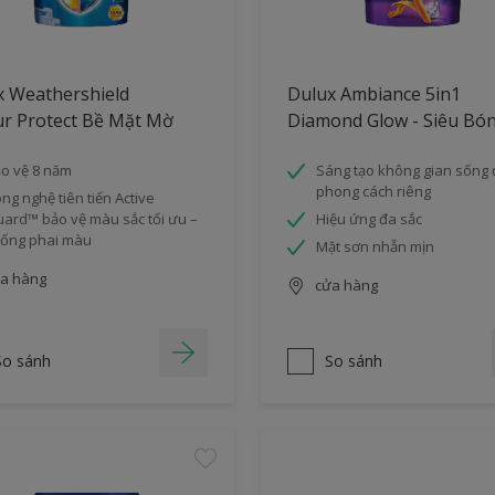
x Weathershield
Dulux Ambiance 5in1
ur Protect Bề Mặt Mờ
Diamond Glow - Siêu Bó
o vệ 8 năm
Sáng tạo không gian sống
phong cách riêng
ng nghệ tiên tiến Active
ard™ bảo vệ màu sắc tối ưu –
Hiệu ứng đa sắc
ống phai màu
Mặt sơn nhẵn mịn
a hàng
cửa hàng
So sánh
So sánh