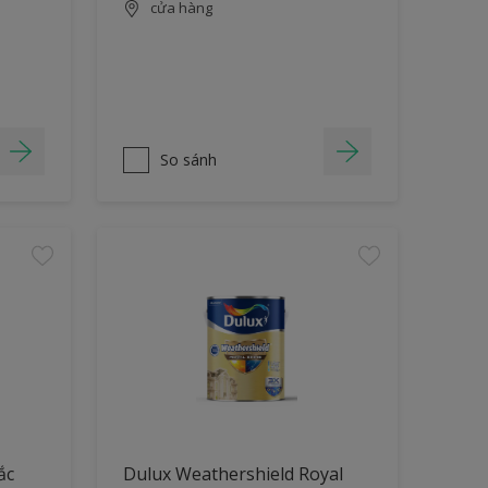
cửa hàng
So sánh
ắc
Dulux Weathershield Royal