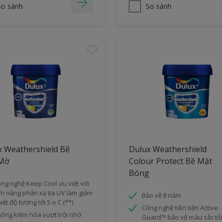
So sánh
So sánh
x Weathershield Bề
Dulux Weathershield
Mờ
Colour Protect Bề Mặt
Bóng
ng nghệ Keep Cool ưu việt với
nh năng phản xạ tia UV làm giảm
Bảo vệ 8 năm
iệt độ tường tới 5 o C (**)
Công nghệ tiên tiến Active
ống kiềm hóa vượt trội nhờ
Guard™ bảo vệ màu sắc tối