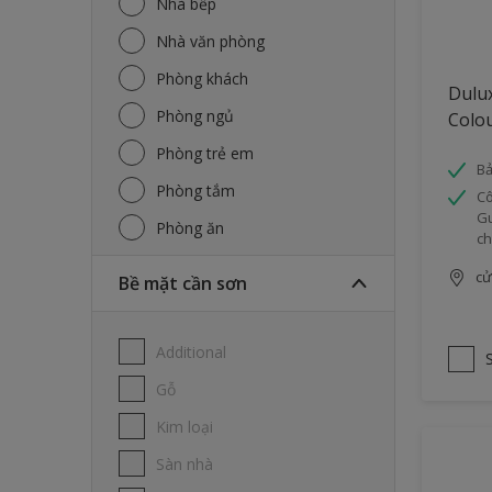
Nhà bếp
Nhà văn phòng
Phòng khách
Dulu
Phòng ngủ
Colo
Phòng trẻ em
Bả
Phòng tắm
Cô
Gu
Phòng ăn
ch
cử
Bề mặt cần sơn
Additional
Gỗ
Kim loại
Sàn nhà