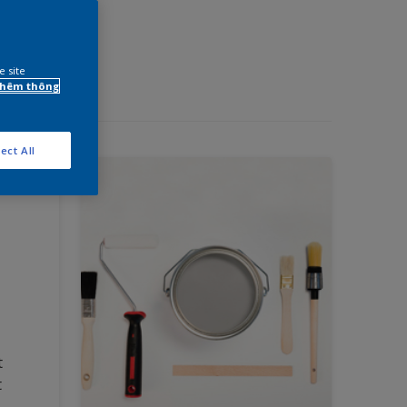
e site
 thêm thông
ect All
t
t