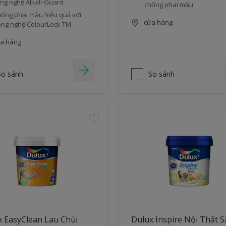
ng nghệ Alkali-Guard
chống phai màu
ống phai màu hiệu quả với
cửa hàng
ng nghệ ColourLock TM
a hàng
So sánh
So sánh
 EasyClean Lau Chùi
Dulux Inspire Nội Thất S