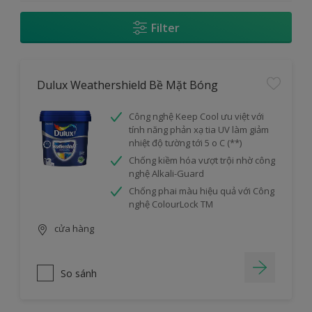
Filter
Dulux Weathershield Bề Mặt Bóng
Công nghệ Keep Cool ưu việt với
tính năng phản xạ tia UV làm giảm
nhiệt độ tường tới 5 o C (**)
Chống kiềm hóa vượt trội nhờ công
nghệ Alkali-Guard
Chống phai màu hiệu quả với Công
nghệ ColourLock TM
cửa hàng
So sánh