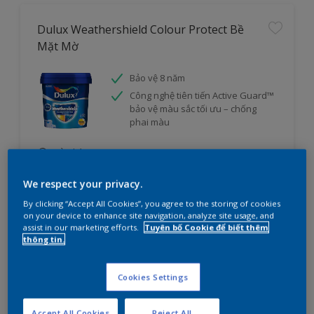
Dulux Weathershield Colour Protect Bề
Mặt Mờ
Bảo vệ 8 năm
Công nghệ tiên tiến Active Guard™
bảo vệ màu sắc tối ưu – chống
phai màu
cửa hàng
We respect your privacy.
So sánh
By clicking “Accept All Cookies”, you agree to the storing of cookies
on your device to enhance site navigation, analyze site usage, and
assist in our marketing efforts.
Tuyên bố Cookie để biết thêm
thông tin.
Cookies Settings
Accept All Cookies
Reject All