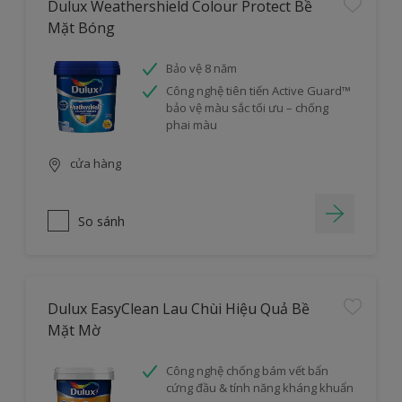
Dulux Weathershield Colour Protect Bề
Mặt Bóng
Bảo vệ 8 năm
Công nghệ tiên tiến Active Guard™
bảo vệ màu sắc tối ưu – chống
phai màu
cửa hàng
So sánh
Dulux EasyClean Lau Chùi Hiệu Quả Bề
Mặt Mờ
Công nghệ chống bám vết bẩn
cứng đầu & tính năng kháng khuẩn