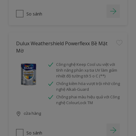
So sánh
Dulux Weathershield Powerflexx Bề Mặt
Mờ
Công nghệ Keep Cool ưu việt với
tính năng phản xạ tia UV làm giảm
nhiệt độ tường tới 5 o C (**)
Chống kiềm hóa vượt trội nhờ công
nghệ Alkali-Guard
Chống phai màu hiệu quả với Công
nghệ ColourLock TM
cửa hàng
So sánh