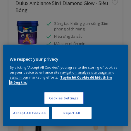
Dulux Ambiance 5in1 Diamond Glow - Siêu
Bóng
Sáng tạo không gian sống đậm
phong cách riêng
Hiệu ứng đa sắc
Mặt sơn nhẵn mịn
cửa hàng
We respect your privacy.
By clicking “Accept All Cookies”, you agree to the storing of cookies
on your device to enhance site navigation, analyze site usage, and
So sánh
assist in our marketing efforts.
Tuyên bố Cookie để biết thêm
thông tin.
Cookies Settings
Accept All Cookies
Reject All