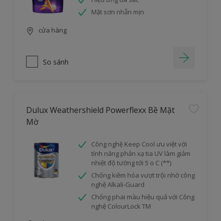
Mặt sơn nhẵn mịn
cửa hàng
So sánh
Dulux Weathershield Powerflexx Bề Mặt
Mờ
Công nghệ Keep Cool ưu việt với
tính năng phản xạ tia UV làm giảm
nhiệt độ tường tới 5 o C (**)
Chống kiềm hóa vượt trội nhờ công
nghệ Alkali-Guard
Chống phai màu hiệu quả với Công
nghệ ColourLock TM