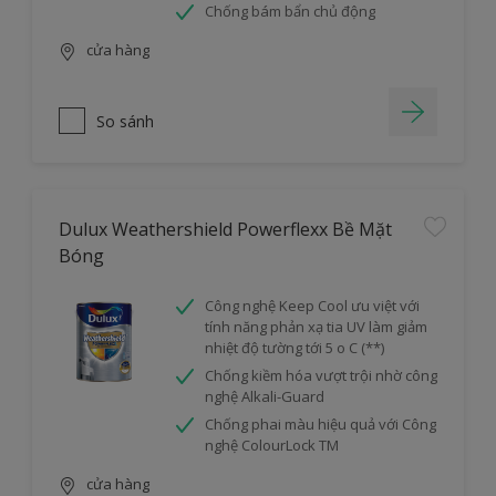
Chống bám bẩn chủ động
cửa hàng
So sánh
Dulux Weathershield Powerflexx Bề Mặt
Bóng
Công nghệ Keep Cool ưu việt với
tính năng phản xạ tia UV làm giảm
nhiệt độ tường tới 5 o C (**)
Chống kiềm hóa vượt trội nhờ công
nghệ Alkali-Guard
Chống phai màu hiệu quả với Công
nghệ ColourLock TM
cửa hàng