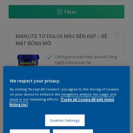
Filter
MAXILITE TỪ DULUX MÀU BỀN ĐẸP – BỀ
MẶT BÓNG MỜ
Chống phai màu hiệu quả với Công
nghệ ColourLock TM
Dễ thi công, màng sơn đẹp và nhẵn
mịn
We respect your privacy.
Độ phủ cao vượt bậc giúp tiết kiệm
chi phí
By clicking “Accept All Cookies”, you agree to the storing of cookies
on your device to enhance site navigation, analyze site usage, and
cửa hàng
assist in our marketing efforts.
Tuyên bố Cookie để biết thêm
thông tin.
So sánh
Cookies Settings