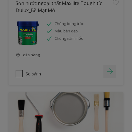
Sơn nước ngoại thất Maxilite Tough từ
Dulux_Bề Mặt Mờ
Chống bong tróc
Màu bền đẹp
Chống nấm mốc
cửa hàng
So sánh