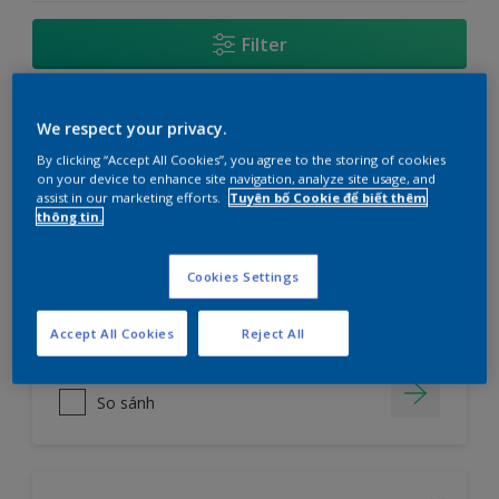
Filter
We respect your privacy.
Sơn nước ngoại thất Maxilite Tough từ
Dulux_Bề mặt Bóng Mờ
By clicking “Accept All Cookies”, you agree to the storing of cookies
on your device to enhance site navigation, analyze site usage, and
assist in our marketing efforts.
Tuyên bố Cookie để biết thêm
Chống bong tróc và nấm mốc hiệu
thông tin.
quả cho màu đẹp lâu phai
Cookies Settings
cửa hàng
Accept All Cookies
Reject All
So sánh