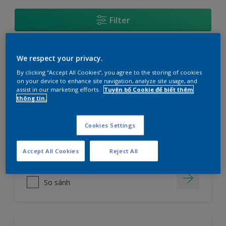
Filter
We respect your privacy.
Sơn nước ngoại thất Maxilite Tough từ
Dulux_Bề mặt Bóng Mờ
By clicking “Accept All Cookies”, you agree to the storing of cookies
on your device to enhance site navigation, analyze site usage, and
assist in our marketing efforts.
Tuyên bố Cookie để biết thêm
Chống bong tróc và nấm mốc hiệu
thông tin.
quả cho màu đẹp lâu phai
Cookies Settings
cửa hàng
Accept All Cookies
Reject All
So sánh