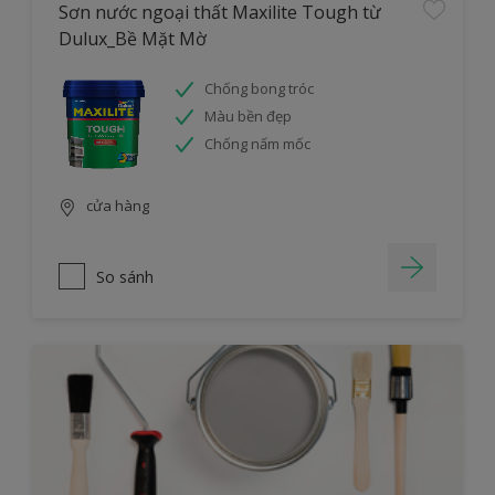
Sơn nước ngoại thất Maxilite Tough từ
Dulux_Bề Mặt Mờ
Chống bong tróc
Màu bền đẹp
Chống nấm mốc
cửa hàng
So sánh