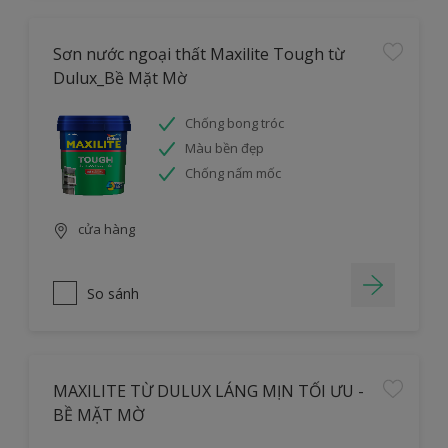
Sơn nước ngoại thất Maxilite Tough từ
Dulux_Bề Mặt Mờ
Chống bong tróc
Màu bền đẹp
Chống nấm mốc
cửa hàng
So sánh
MAXILITE TỪ DULUX LÁNG MỊN TỐI ƯU -
BỀ MẶT MỜ