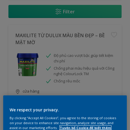
Filter
MAXILITE TỪ DULUX MÀU BỀN ĐẸP – BỀ
MẶT MỜ
Độ phủ cao vượt bậc giúp tiết kiệm
chi phí
Chống phai màu hiệu quả với Công
nghệ ColourLock TM
Chống rêu mốc
cửa hàng
So sánh
We respect your privacy.
By clicking “Accept All Cookies”, you agree to the storing of cookies
on your device to enhance site navigation, analyze site usage, and
assist in our marketing efforts.
Tuyên bố Cookie để biết thêm