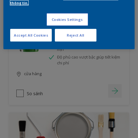
thông tin.
MAXILITE TỪ DULUX MÀU BỀN ĐẸP – BỀ
MẶT BÓNG MỜ
Cookies Settings
Chống phai màu hiệu quả với Công
nghệ ColourLock TM
Accept All Cookies
Reject All
Dễ thi công, màng sơn đẹp và nhẵn
mịn
Độ phủ cao vượt bậc giúp tiết kiệm
chi phí
cửa hàng
So sánh