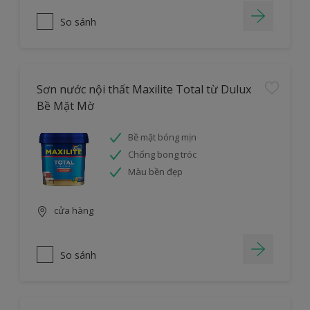
So sánh
Sơn nước nội thất Maxilite Total từ Dulux
Bề Mặt Mờ
Bề mặt bóng mịn
Chống bong tróc
Màu bền đẹp
cửa hàng
So sánh