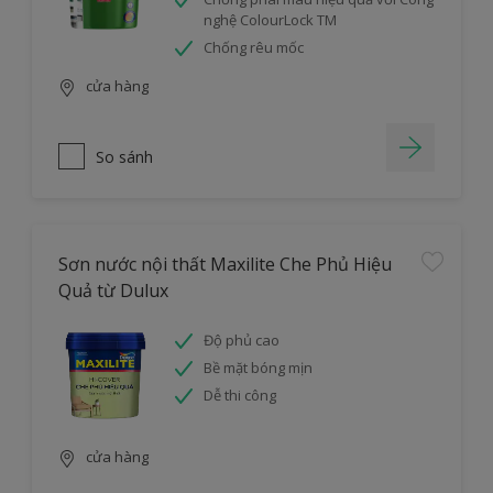
nghệ ColourLock TM
Chống rêu mốc
cửa hàng
So sánh
Sơn nước nội thất Maxilite Che Phủ Hiệu
Quả từ Dulux
Độ phủ cao
Bề mặt bóng mịn
Dễ thi công
cửa hàng