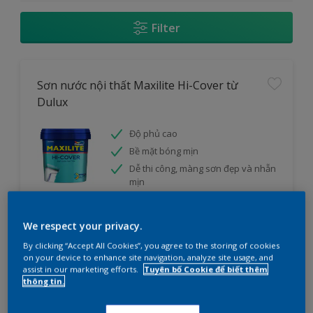
Filter
Sơn nước nội thất Maxilite Hi-Cover từ
Dulux
Độ phủ cao
Bề mặt bóng mịn
Dễ thi công, màng sơn đẹp và nhẵn
mịn
cửa hàng
We respect your privacy.
By clicking “Accept All Cookies”, you agree to the storing of cookies
So sánh
on your device to enhance site navigation, analyze site usage, and
assist in our marketing efforts.
Tuyên bố Cookie để biết thêm
thông tin.