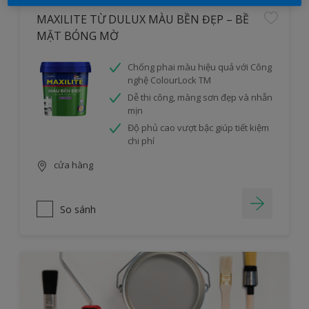
MAXILITE TỪ DULUX MÀU BỀN ĐẸP – BỀ
MẶT BÓNG MỜ
Chống phai màu hiệu quả với Công
nghệ ColourLock TM
Dễ thi công, màng sơn đẹp và nhẵn
mịn
Độ phủ cao vượt bậc giúp tiết kiệm
chi phí
cửa hàng
So sánh