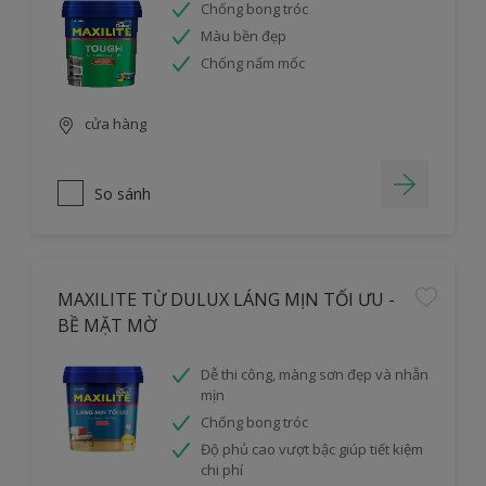
Chống bong tróc
Màu bền đẹp
Chống nấm mốc
cửa hàng
So sánh
MAXILITE TỪ DULUX LÁNG MỊN TỐI ƯU -
BỀ MẶT MỜ
Dễ thi công, màng sơn đẹp và nhẵn
mịn
Chống bong tróc
Độ phủ cao vượt bậc giúp tiết kiệm
chi phí