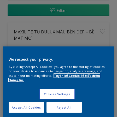
Filter
MAXILITE TỪ DULUX MÀU BỀN ĐẸP – BỀ
MẶT MỜ
Độ phủ cao vượt bậc giúp tiết kiệm
chi phí
We respect your privacy.
Chống phai màu hiệu quả với Công
nghệ ColourLock TM
By clicking “Accept All Cookies”, you agree to the storing of cookies
on your device to enhance site navigation, analyze site usage, and
Chống rêu mốc
assist in our marketing efforts.
Tuyên bố Cookie để biết thêm
thông tin.
cửa hàng
Cookies Settings
So sánh
Accept All Cookies
Reject All