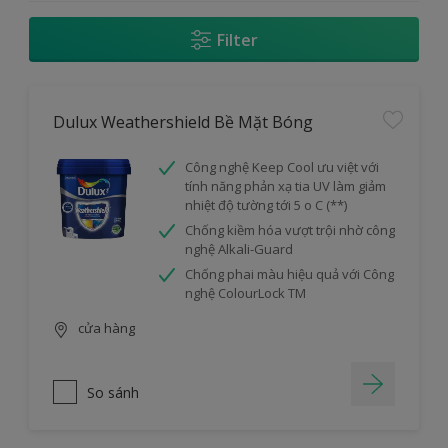
Filter
Dulux Weathershield Bề Mặt Bóng
Công nghệ Keep Cool ưu việt với
tính năng phản xạ tia UV làm giảm
nhiệt độ tường tới 5 o C (**)
Chống kiềm hóa vượt trội nhờ công
nghệ Alkali-Guard
Chống phai màu hiệu quả với Công
nghệ ColourLock TM
cửa hàng
So sánh