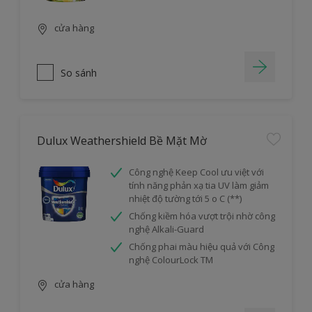
cửa hàng
So sánh
Dulux Weathershield Bề Mặt Mờ
Công nghệ Keep Cool ưu việt với
tính năng phản xạ tia UV làm giảm
nhiệt độ tường tới 5 o C (**)
Chống kiềm hóa vượt trội nhờ công
nghệ Alkali-Guard
Chống phai màu hiệu quả với Công
nghệ ColourLock TM
cửa hàng