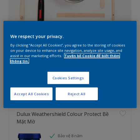
We respect your privacy.
Bạn đang cần lên kế hoạch sơn
By clicking “Accept All Cookies”, you agree to the storing of cookies
nhà?
on your device to enhance site navigation, analyze site usage, and
assist in our marketing efforts.
Tuyên bố Cookie để biết thêm
thông tin.
Thử ngay công cụ tìm sản phẩm cho dự án
Cookies Settings
Tìm hiểu ngay
Accept All Cookies
Reject All
Dulux Weathershield Colour Protect Bề
Mặt Mờ
Bảo vệ 8 năm