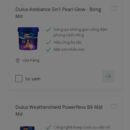
Dulux Ambiance 5in1 Pearl Glow - Bóng
Mờ
Sáng tạo không gian sống đậm
phong cách riêng
Hiệu ứng đa sắc
Mặt sơn nhẵn mịn
cửa hàng
So sánh
Dulux Weathershield Powerflexx Bề Mặt
Mờ
Công nghệ Keep Cool ưu việt với