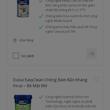
Công nghệ Keep Cool ưu việt với
tính năng phản xạ tia UV làm giảm
nhiệt độ tường tới 5 o C (**)
Chống kiềm hóa vượt trội nhờ công
nghệ Alkali-Guard
Chống phai màu hiệu quả với Công
nghệ ColourLock TM
cửa hàng
So sánh
Dulux EasyClean Chống Bám Bẩn Kháng
Virus – Bề Mặt Mờ
Công nghệ vượt trội Silver Ion
Technology, ngăn ngừa sự phát
triển của Virus và Vi khuẩn trên bề