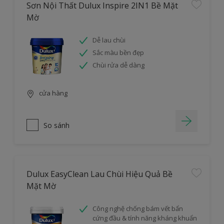
Sơn Nội Thất Dulux Inspire 2IN1 Bề Mặt
Mờ
Dễ lau chùi
Sắc màu bền đẹp
Chùi rửa dễ dàng
cửa hàng
So sánh
Dulux EasyClean Lau Chùi Hiệu Quả Bề
Mặt Mờ
Công nghệ chống bám vết bẩn
cứng đầu & tính năng kháng khuẩn