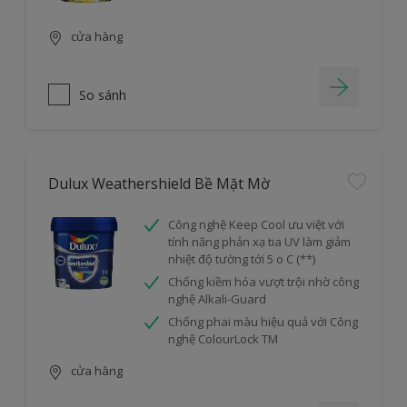
cửa hàng
So sánh
Dulux Weathershield Bề Mặt Mờ
Công nghệ Keep Cool ưu việt với
tính năng phản xạ tia UV làm giảm
nhiệt độ tường tới 5 o C (**)
Chống kiềm hóa vượt trội nhờ công
nghệ Alkali-Guard
Chống phai màu hiệu quả với Công
nghệ ColourLock TM
cửa hàng