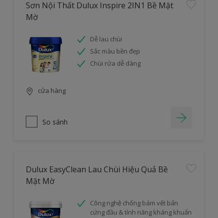
Sơn Nội Thất Dulux Inspire 2IN1 Bề Mặt
Mờ
Dễ lau chùi
Sắc màu bền đẹp
Chùi rửa dễ dàng
cửa hàng
So sánh
Dulux EasyClean Lau Chùi Hiệu Quả Bề
Mặt Mờ
Công nghệ chống bám vết bẩn
cứng đầu & tính năng kháng khuẩn