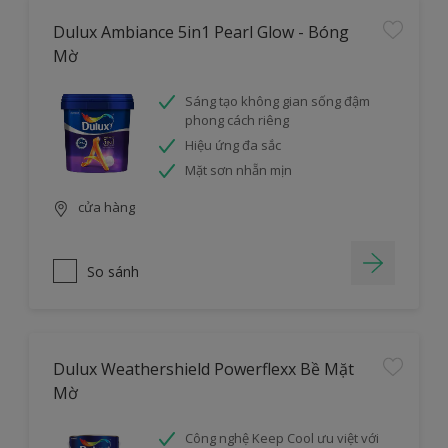
Dulux Ambiance 5in1 Pearl Glow - Bóng
Mờ
Sáng tạo không gian sống đậm
phong cách riêng
Hiệu ứng đa sắc
Mặt sơn nhẵn mịn
cửa hàng
So sánh
Dulux Weathershield Powerflexx Bề Mặt
Mờ
Công nghệ Keep Cool ưu việt với