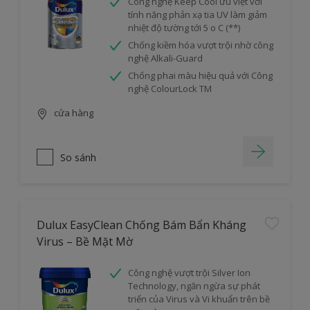
Công nghệ Keep Cool ưu việt với
tính năng phản xạ tia UV làm giảm
nhiệt độ tường tới 5 o C (**)
Chống kiềm hóa vượt trội nhờ công
nghệ Alkali-Guard
Chống phai màu hiệu quả với Công
nghệ ColourLock TM
cửa hàng
So sánh
Dulux EasyClean Chống Bám Bẩn Kháng
Virus – Bề Mặt Mờ
Công nghệ vượt trội Silver Ion
Technology, ngăn ngừa sự phát
triển của Virus và Vi khuẩn trên bề