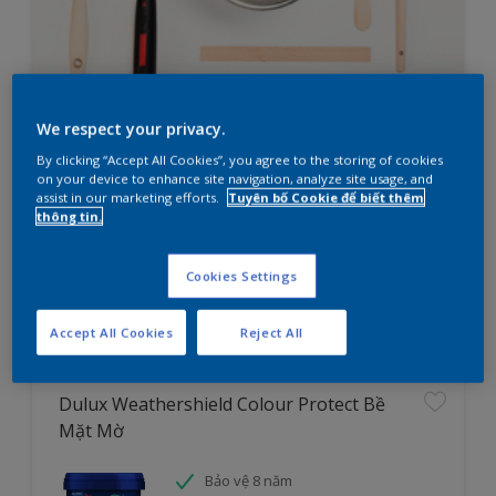
We respect your privacy.
Bạn đang cần lên kế hoạch sơn
By clicking “Accept All Cookies”, you agree to the storing of cookies
nhà?
on your device to enhance site navigation, analyze site usage, and
assist in our marketing efforts.
Tuyên bố Cookie để biết thêm
thông tin.
Thử ngay công cụ tìm sản phẩm cho dự án
Cookies Settings
Tìm hiểu ngay
Accept All Cookies
Reject All
Dulux Weathershield Colour Protect Bề
Mặt Mờ
Bảo vệ 8 năm