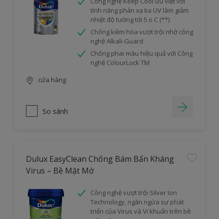
Công nghệ Keep Cool ưu việt với
tính năng phản xạ tia UV làm giảm
nhiệt độ tường tới 5 o C (**)
Chống kiềm hóa vượt trội nhờ công
nghệ Alkali-Guard
Chống phai màu hiệu quả với Công
nghệ ColourLock TM
cửa hàng
So sánh
Dulux EasyClean Chống Bám Bẩn Kháng
Virus – Bề Mặt Mờ
Công nghệ vượt trội Silver Ion
Technology, ngăn ngừa sự phát
triển của Virus và Vi khuẩn trên bề