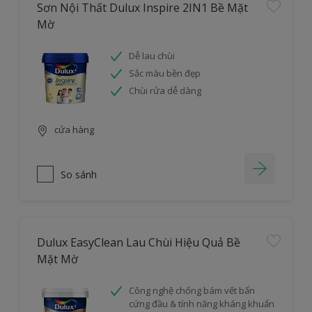
Sơn Nội Thất Dulux Inspire 2IN1 Bề Mặt
Mờ
Dễ lau chùi
Sắc màu bền đẹp
Chùi rửa dễ dàng
cửa hàng
So sánh
Dulux EasyClean Lau Chùi Hiệu Quả Bề
Mặt Mờ
Công nghệ chống bám vết bẩn
cứng đầu & tính năng kháng khuẩn