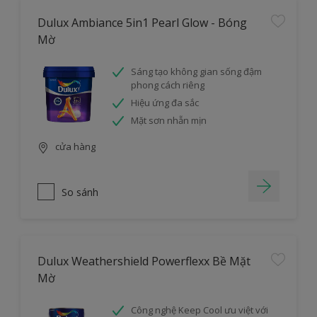
Dulux Ambiance 5in1 Pearl Glow - Bóng
Mờ
Sáng tạo không gian sống đậm
phong cách riêng
Hiệu ứng đa sắc
Mặt sơn nhẵn mịn
cửa hàng
So sánh
Dulux Weathershield Powerflexx Bề Mặt
Mờ
Công nghệ Keep Cool ưu việt với