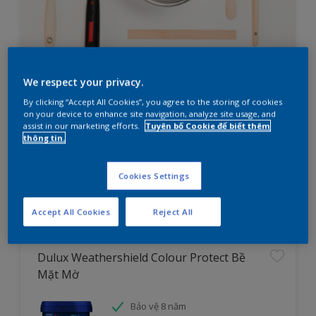
We respect your privacy.
Bạn đang cần lên kế hoạch sơn
By clicking “Accept All Cookies”, you agree to the storing of cookies
nhà?
on your device to enhance site navigation, analyze site usage, and
assist in our marketing efforts.
Tuyên bố Cookie để biết thêm
thông tin.
Thử ngay công cụ tìm sản phẩm cho dự án
Cookies Settings
Tìm hiểu ngay
Accept All Cookies
Reject All
Dulux Weathershield Colour Protect Bề
Mặt Mờ
Bảo vệ 8 năm