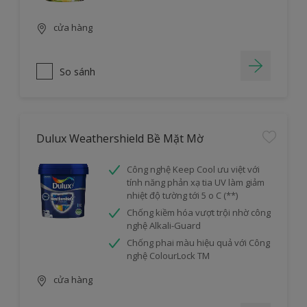
cửa hàng
So sánh
Dulux Weathershield Bề Mặt Mờ
Công nghệ Keep Cool ưu việt với
tính năng phản xạ tia UV làm giảm
nhiệt độ tường tới 5 o C (**)
Chống kiềm hóa vượt trội nhờ công
nghệ Alkali-Guard
Chống phai màu hiệu quả với Công
nghệ ColourLock TM
cửa hàng