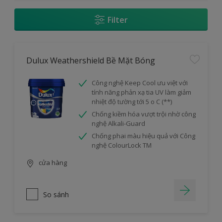
Filter
Dulux Weathershield Bề Mặt Bóng
Công nghệ Keep Cool ưu việt với
tính năng phản xạ tia UV làm giảm
nhiệt độ tường tới 5 o C (**)
Chống kiềm hóa vượt trội nhờ công
nghệ Alkali-Guard
Chống phai màu hiệu quả với Công
nghệ ColourLock TM
cửa hàng
So sánh