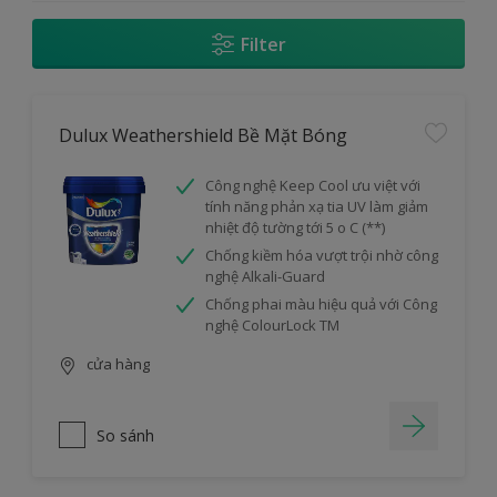
Filter
Dulux Weathershield Bề Mặt Bóng
Công nghệ Keep Cool ưu việt với
tính năng phản xạ tia UV làm giảm
nhiệt độ tường tới 5 o C (**)
Chống kiềm hóa vượt trội nhờ công
nghệ Alkali-Guard
Chống phai màu hiệu quả với Công
nghệ ColourLock TM
cửa hàng
So sánh