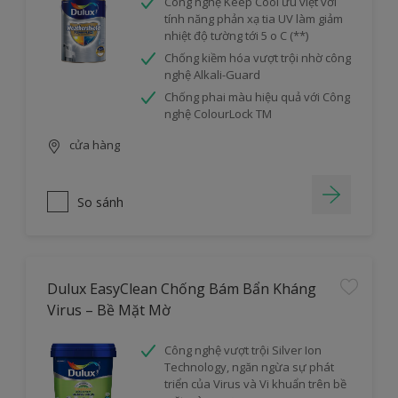
Công nghệ Keep Cool ưu việt với
tính năng phản xạ tia UV làm giảm
nhiệt độ tường tới 5 o C (**)
Chống kiềm hóa vượt trội nhờ công
nghệ Alkali-Guard
Chống phai màu hiệu quả với Công
nghệ ColourLock TM
cửa hàng
So sánh
Dulux EasyClean Chống Bám Bẩn Kháng
Virus – Bề Mặt Mờ
Công nghệ vượt trội Silver Ion
Technology, ngăn ngừa sự phát
triển của Virus và Vi khuẩn trên bề