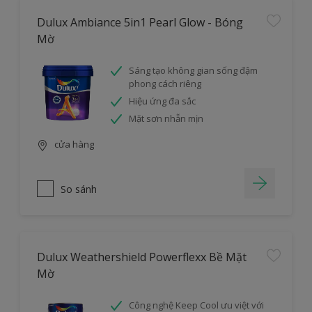
Dulux Ambiance 5in1 Pearl Glow - Bóng
Mờ
Sáng tạo không gian sống đậm
phong cách riêng
Hiệu ứng đa sắc
Mặt sơn nhẵn mịn
cửa hàng
So sánh
Dulux Weathershield Powerflexx Bề Mặt
Mờ
Công nghệ Keep Cool ưu việt với