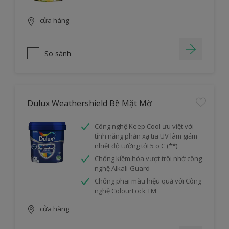
cửa hàng
So sánh
Dulux Weathershield Bề Mặt Mờ
Công nghệ Keep Cool ưu việt với
tính năng phản xạ tia UV làm giảm
nhiệt độ tường tới 5 o C (**)
Chống kiềm hóa vượt trội nhờ công
nghệ Alkali-Guard
Chống phai màu hiệu quả với Công
nghệ ColourLock TM
cửa hàng