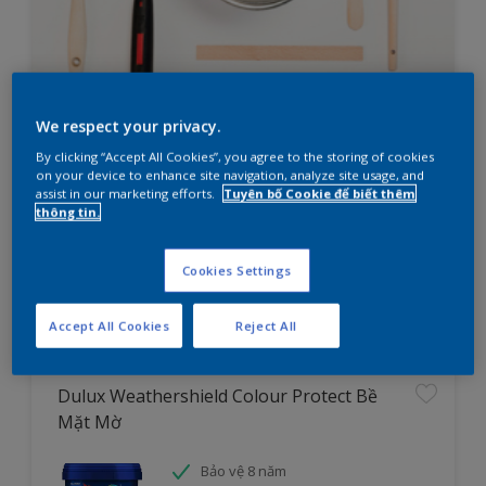
We respect your privacy.
Bạn đang cần lên kế hoạch sơn
By clicking “Accept All Cookies”, you agree to the storing of cookies
nhà?
on your device to enhance site navigation, analyze site usage, and
assist in our marketing efforts.
Tuyên bố Cookie để biết thêm
thông tin.
Thử ngay công cụ tìm sản phẩm cho dự án
Cookies Settings
Tìm hiểu ngay
Accept All Cookies
Reject All
Dulux Weathershield Colour Protect Bề
Mặt Mờ
Bảo vệ 8 năm