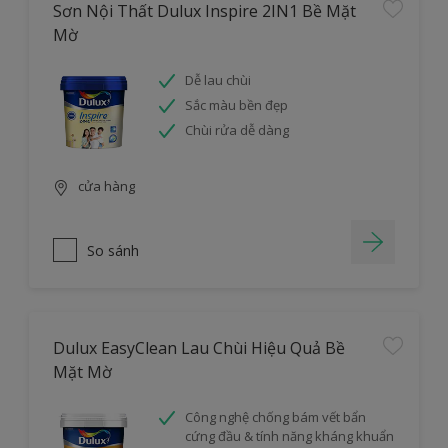
Sơn Nội Thất Dulux Inspire 2IN1 Bề Mặt
Mờ
Dễ lau chùi
Sắc màu bền đẹp
Chùi rửa dễ dàng
cửa hàng
So sánh
Dulux EasyClean Lau Chùi Hiệu Quả Bề
Mặt Mờ
Công nghệ chống bám vết bẩn
cứng đầu & tính năng kháng khuẩn