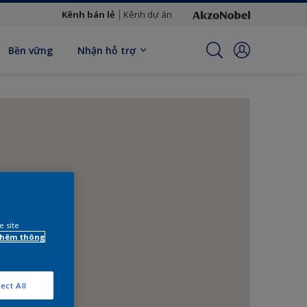
Kênh bán lẻ
Kênh dự án
Bền vững
Nhận hỗ trợ
e site
 thêm thông
ect All