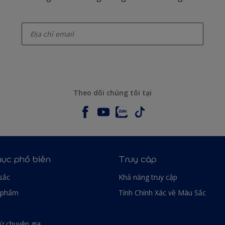
enter-your-email
Theo dõi chúng tôi tại
ục phổ biến
Truy cập
sắc
Khả năng truy cập
 phẩm
Tính Chính Xác về Màu Sắc
từ chuyên gia