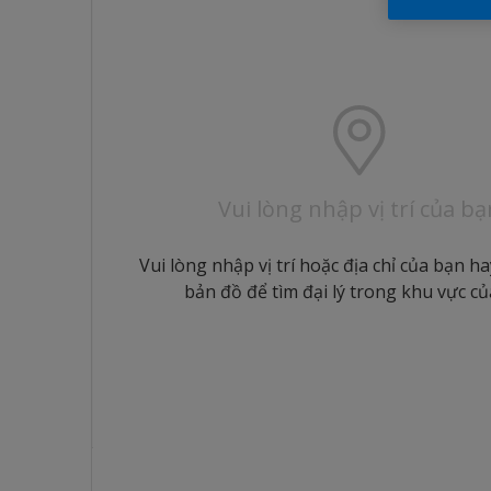
Vui lòng nhập vị trí của bạ
Vui lòng nhập vị trí hoặc địa chỉ của bạn h
bản đồ để tìm đại lý trong khu vực c
t quả