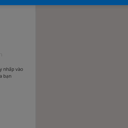
n
ay nhấp vào
ủa bạn