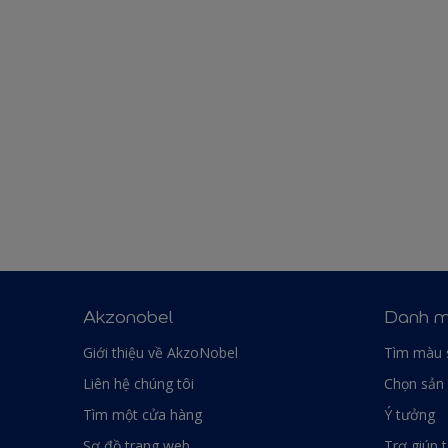
Akzonobel
Danh m
Giới thiệu về AkzoNobel
Tìm màu 
Liên hệ chúng tôi
Chọn sản
Tìm một cửa hàng
Ý tưởng
Sơ đồ trang web
Trợ giúp 