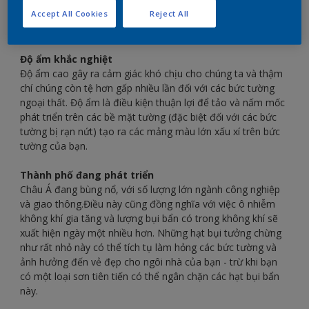
nghìn lít nước tác động lên ngôi nhà của bạn trong một
Accept All Cookies
Reject All
năm, đây chính là một trong những tác nhân chính gây ra
ảnh hưởng trực tiếp đến bức tường cho ngôi nhà của bạn.
Độ ẩm khắc nghiệt
Độ ẩm cao gây ra cảm giác khó chịu cho chúng ta và thậm
chí chúng còn tệ hơn gấp nhiều lần đối với các bức tường
ngoại thất. Độ ẩm là điều kiện thuận lợi để tảo và nấm mốc
phát triển trên các bề mặt tường (đặc biệt đối với các bức
tường bị rạn nứt) tạo ra các mảng màu lớn xấu xí trên bức
tường của bạn.
Thành phố đang phát triển
Châu Á đang bùng nổ, với số lượng lớn ngành công nghiệp
và giao thông.Điều này cũng đồng nghĩa với việc ô nhiễm
không khí gia tăng và lượng bụi bẩn có trong không khí sẽ
xuất hiện ngày một nhiều hơn. Những hạt bụi tưởng chừng
như rất nhỏ này có thể tích tụ làm hỏng các bức tường và
ảnh hưởng đến vẻ đẹp cho ngôi nhà của bạn - trừ khi bạn
có một loại sơn tiên tiến có thể ngân chặn các hạt bụi bẩn
này.