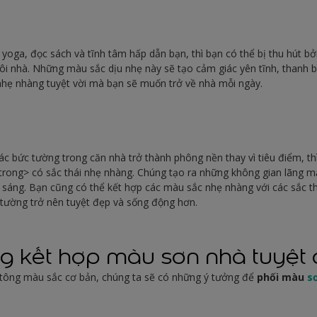
 yoga, đọc sách và tĩnh tâm hấp dẫn bạn, thì bạn có thể bị thu hút 
ôi nhà. Những màu sắc dịu nhẹ này sẽ tạo cảm giác yên tĩnh, thanh bì
nhẹ nhàng tuyệt vời mà bạn sẽ muốn trở về nhà mỗi ngày.
c bức tường trong căn nhà trở thành phông nền thay vì tiêu điểm, th
rong> có sắc thái nhẹ nhàng. Chúng tạo ra những không gian lãng m
 sáng. Bạn cũng có thể kết hợp các màu sắc nhẹ nhàng với các sắc t
tường trở nên tuyệt đẹp và sống động hơn.
g kết hợp màu sơn nhà tuyệt
 tông màu sắc cơ bản, chúng ta sẽ có những ý tưởng để
phối màu
s