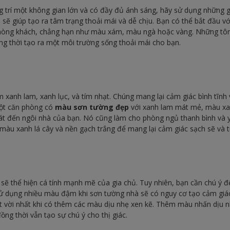
 trí một không gian lớn và có đầy đủ ánh sáng, hãy sử dụng nhữn
sẽ giúp tạo ra tâm trạng thoải mái và dễ chịu. Bạn có thể bắt đầu v
hòng khách, chẳng hạn như màu xám, màu ngà hoặc vàng. Những tôn
ồng thời tạo ra một môi trường sống thoải mái cho bạn.
anh lam, xanh lục, và tím nhạt. Chúng mang lại cảm giác bình tĩnh v
ột căn phòng có
màu sơn tường đẹp
với xanh lam mát mẻ, màu xa
mát đến ngôi nhà của bạn. Nó cũng làm cho phòng ngủ thanh bình và y
màu xanh lá cây và nền gạch trắng để mang lại cảm giác sạch sẽ và t
ẽ thể hiện cá tính mạnh mẽ của gia chủ. Tuy nhiên, bạn cần chú ý 
ử dụng nhiều màu đậm khi sơn tường nhà sẽ có nguy cơ tạo cảm giá
 vời nhất khi có thêm các màu dịu nhẹ xen kẽ. Thêm màu nhấn dịu n
ồng thời vẫn tạo sự chú ý cho thị giác.