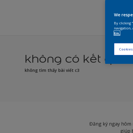
We respe
By clicking
navigation, 
tin.
Cookies
không có kết quả 
không tìm thấy bài viết c3
Đăng ký ngay hôm n
giúp 