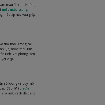
g gam màu ấm áp. Những
ới
một màu trung
g màu áp này vừa giúp
à thư thái. Trong cái
nh lục, hoặc màu tím
ên tĩnh. Với phòng tắm,
uyệt đẹp.
đến số lượng và quy mô
c áp đảo.
Màu
sơn
hẹ là một cách dễ dàng