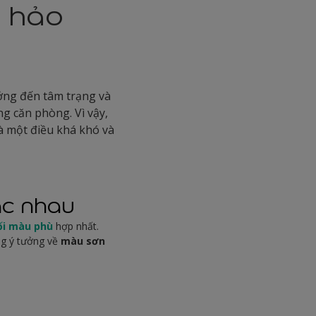
n hảo
ởng đến tâm trạng và
ng căn phòng. Vì vậy,
à một điều khá khó và
ác nhau
ối màu phù
hợp nhất.
ng ý tưởng về
màu sơn