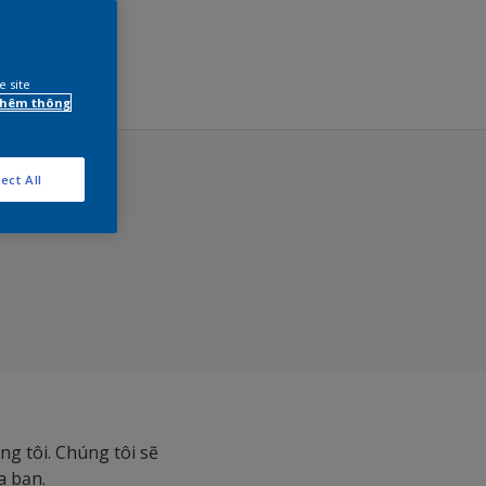
e site
 thêm thông
ect All
g tôi. Chúng tôi sẽ
a bạn.