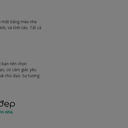
bởi một bảng màu nhẹ
nh, và tỉnh táo. Tất cả
ì bạn nên chọn
ạn, có cảm giác yêu
hái chủ đạo. Sự tương
 đẹp
ơn nhà
.