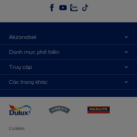
Akzonobel
Giới thiệu về AkzoNobel
Danh mục phổ biến
Liên hệ chúng tôi
Tìm màu sắc
Truy cập
Tìm một cửa hàng
Chọn sản phẩm
Sơ đồ trang web
Khả năng truy cập
Các trang khác
Ý tưởng
Tính Chính Xác về Màu Sắc
Trợ giúp từ chuyên gia
Akzonobel.com
Cookies