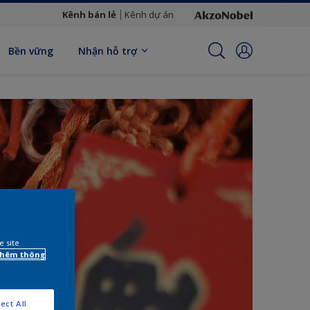
Kênh bán lẻ
Kênh dự án
Bền vững
Nhận hỗ trợ
e site
 thêm thông
ect All