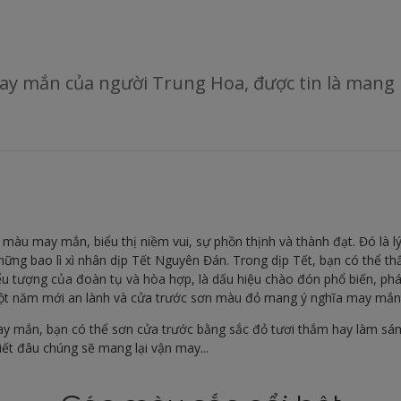
y mắn của người Trung Hoa, được tin là mang 
màu may mắn, biểu thị niềm vui, sự phồn thịnh và thành đạt. Đó là lý
ng bao lì xì nhân dịp Tết Nguyên Đán. Trong dịp Tết, bạn có thể th
iểu tượng của đoàn tụ và hòa hợp, là dấu hiệu chào đón phổ biến, ph
 một năm mới an lành và cửa trước sơn màu đỏ mang ý nghĩa may mắn
y mắn, bạn có thể sơn cửa trước bằng sắc đỏ tươi thắm hay làm sá
ết đâu chúng sẽ mang lại vận may...