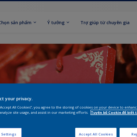
Chọn sản phẩm
Ý tưởng
Trợ giúp từ chuyên gia
ct your privacy.
 “Accept All Cookies”, you agree to the storing of cookies on your device to enhanc
analyze site usage, and assist in our marketing efforts.
Tuyên bố Cookie để biết
 Settings
Accept All Cookies
Rej