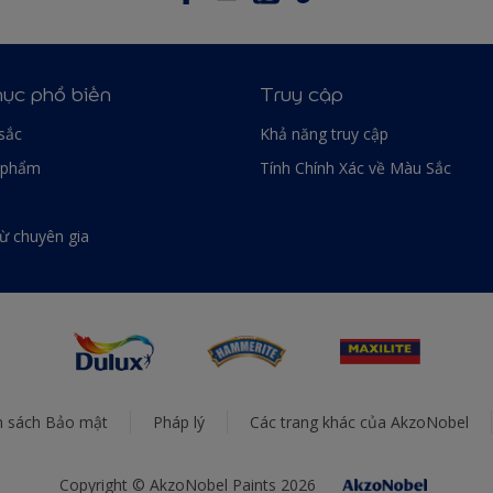
ục phổ biến
Truy cập
sắc
Khả năng truy cập
 phẩm
Tính Chính Xác về Màu Sắc
từ chuyên gia
h sách Bảo mật
Pháp lý
Các trang khác của AkzoNobel
Copyright © AkzoNobel Paints 2026