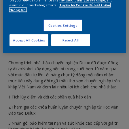
Dulux?
on your device to enhance site navigation, analyze site usage, and
assist in our marketing efforts.
Tuyên bố Cookie để biết thêm
thông tin.
Hãy gia nhập hội Nhà thầu chuyên nghiệp để nhận
Cookies Settings
được các ưu đãi đặc quyền từ Dulux.
Accept All Cookies
Reject All
Chương trình nhà thầu chuyên nghiệp Dulux đã được Công
ty AkzoNobel xây dựng bền bỉ trong suốt hơn 10 năm qua
với mức đầu tư lên tới hàng chục tỷ đồng mỗi năm nhằm
mục tiêu xây dựng đội ngũ thầu thợ sơn chuyên nghiệp trên
khắp Viêt Nam và đem lại nhiều lợi ích dành cho nhà thầu:
1.Tích lũy điểm và đổi các phần quà hấp dẫn
2.Tham gia các khóa huấn luyện chuyên nghiệp từ Học viện
Đào tạo Dulux
3.Nhận gói bảo hiểm tai nạn và sức khỏe cao cấp với giá trị