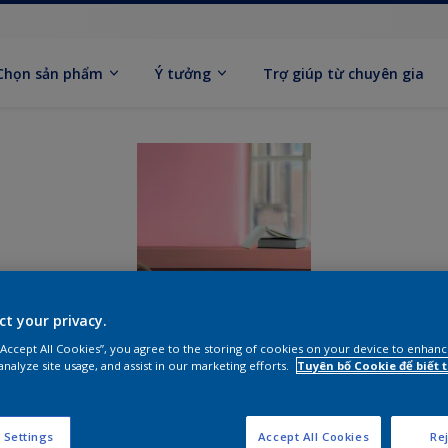
Chọn sản phẩm
Ý tưởng
Trợ giúp từ chuyên gia
ct your privacy.
 “Accept All Cookies”, you agree to the storing of cookies on your device to enhanc
analyze site usage, and assist in our marketing efforts.
Tuyên bố Cookie để biết
ẾT PHỐI MÀU ĐẬM PH
IÊNG CHO NGÔI NHÀ 
 Settings
Accept All Cookies
Rej