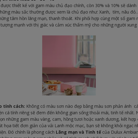
 được thiết kế với gam màu chủ đạo chính, còn 30% và 10% sẽ dàn
 Những màu sắc thường được xem là chủ đạo như: Xanh, tím, nâu đ
những tâm hồn lãng mạn, thanh thoát. Khi phối hợp cùng một số ga
n tượng mạnh với thị giác và cảm xúc thẩm mỹ cho những người xung
 tính cách:
Không có màu sơn nào đẹp bằng màu sơn phản ánh cá 
n cá tính riêng sẽ đem đến không gian sống thoải mái, tinh tế nhất. 
chọn những gam màu vàng, cam, hồng tươi hoặc xanh dương, kết hợp
t họa tiết đơn giản của vải Lanh mộc mạc, bạn sẽ không khỏi ngạc nh
iện. Đó chính là phong cách
Lãng mạn và Tinh tế
của Dulux Ambian