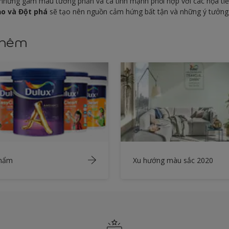
, những gam màu tương phản và cá tính mạnh phối hợp với các họa ti
ạo và Đột phá
sẽ tạo nên nguồn cảm hứng bất tận và những ý tưởn
thêm
phẩm
Xu hướng màu sắc 2020