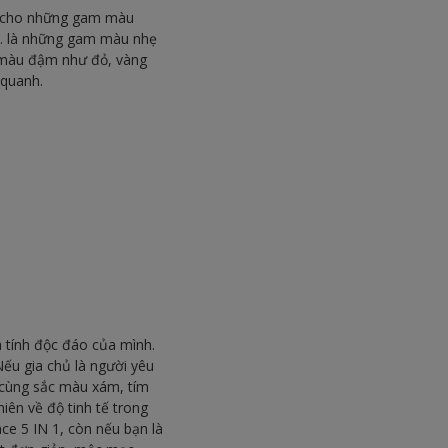
h cho những gam màu
ỏ… là những gam màu nhẹ
m màu đậm như đỏ, vàng
 quanh.
tính độc đáo của mình.
Nếu gia chủ là người yêu
 cùng sắc màu xám, tím
iên về độ tinh tế trong
ce 5 IN 1, còn nếu bạn là