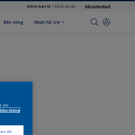
Kênh bán lẻ
Kênh dự án
Bền vững
Nhận hỗ trợ
e site
 thêm thông
ONG
BẠN
ect All