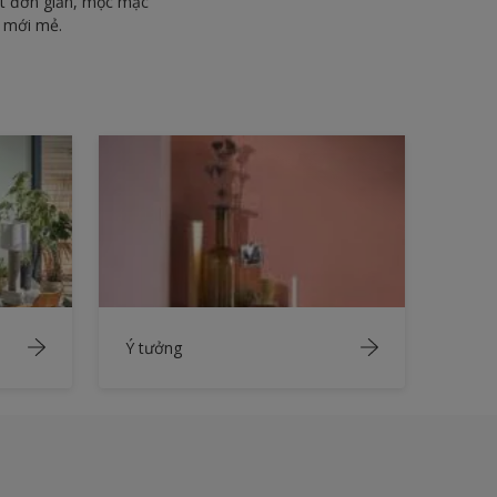
ết đơn giản, mộc mạc
g mới mẻ.
Ý tưởng