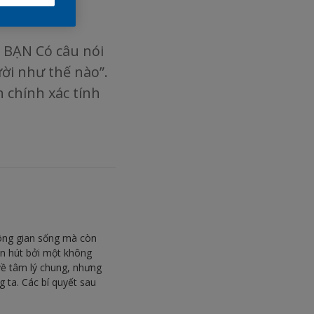
BẠN Có câu nói
ười như thế nào”.
 chính xác tính
hông gian sống mà còn
ốn hút bởi một không
về tâm lý chung, nhưng
g ta. Các bí quyết sau