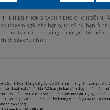
 THỂ HIỆN PHONG CÁCH RIÊNG CHO NGÔI NHÀ 
cho tôi xem ngôi nhà bạn ở, tôi sẽ nói bạn là ng
trúc mà bạn chọn để sống là một yếu tố thể hiện
 thích của chủ nhân.
màu sắc hài hòa không chỉ giúp tạo điểm nhấn riêng, ấn tượng cho k
m giác thoải mái và dễ chịu. Đã bao giờ bạn cảm thấy bị hấp dẫn, cu
cái nhìn đầu tiên? Yếu tố màu sắc có thể chiếm 60% ấn tượng ban đầu 
98% việc chọn giải pháp thiết kế cho không gian sống của tất cả chún
không gian sống:
trí theo kiểu 60 - 30 - 10