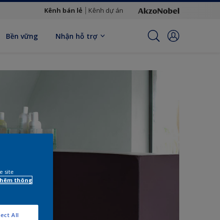
Kênh bán lẻ
Kênh dự án
Bền vững
Nhận hỗ trợ
e site
 thêm thông
ect All