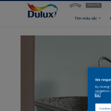
Tìm màu sắc
We respe
By clicking
navigation, 
tin.
Cookies