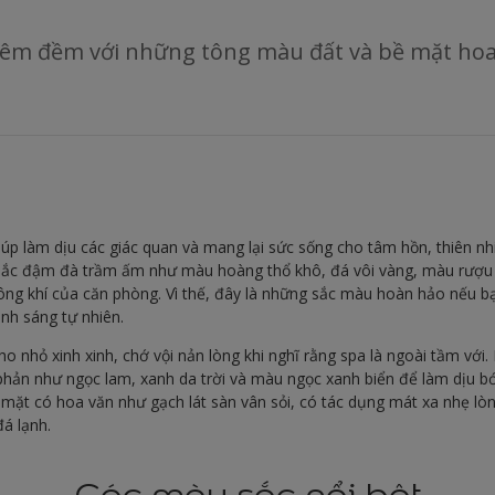
 êm đềm với những tông màu đất và bề mặt hoa
úp làm dịu các giác quan và mang lại sức sống cho tâm hồn, thiên nh
sắc đậm đà trầm ấm như màu hoàng thổ khô, đá vôi vàng, màu rượu
hông khí của căn phòng. Vì thế, đây là những sắc màu hoàn hảo nếu b
ánh sáng tự nhiên.
o nhỏ xinh xinh, chớ vội nản lòng khi nghĩ rằng spa là ngoài tầm vớ
 phản như ngọc lam, xanh da trời và màu ngọc xanh biển để làm dịu bớ
 mặt có hoa văn như gạch lát sàn vân sỏi, có tác dụng mát xa nhẹ l
đá lạnh.