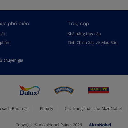
ục phổ biến
Truy cập
sắc
Khả năng truy cập
 phẩm
Tính Chính Xác về Màu Sắc
từ chuyên gia
h sách Bảo mật
Pháp lý
Các trang khác của AkzoNobel
Copyright © AkzoNobel Paints 2026