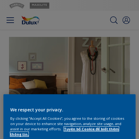
We respect your privacy.
Hòa quyện các sắc thái
By clicking “Accept All Cookies”, you agree to the storing of cookies
on your device to enhance site navigation, analyze site usage, and
nhạt màu để tạo không
assist in our marketing efforts.
Tuyên bố Cookie để biết thêm
thông tin.