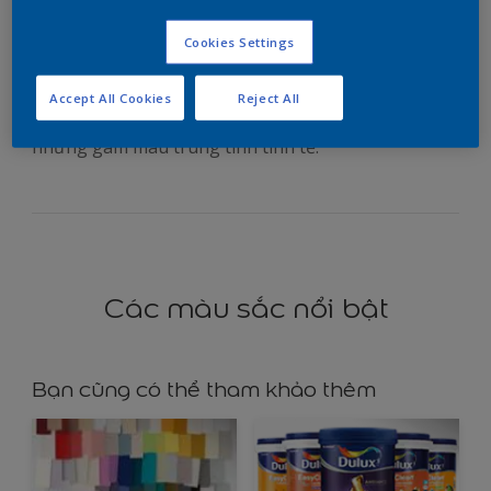
gian sinh hoạt chung
thanh bình
Cookies Settings
Accept All Cookies
Reject All
Pha trộn những sắc thái xanh dương huyền ảo với
những gam màu trung tính tinh tế.
Các màu sắc nổi bật
Bạn cũng có thể tham khảo thêm