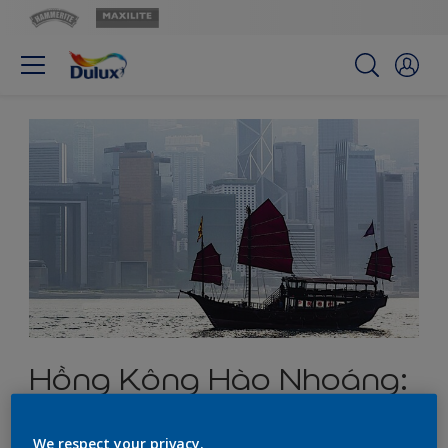
Hồng Kông Hào Nhoáng:
Sắc Màu Hiện Đại &
We respect your privacy.