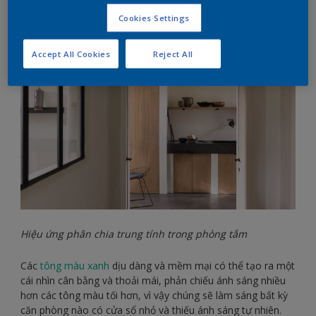
mọi vết bẩn một cách dễ dàng, để lại những bức tường sạch
sẽ bền màu
Cookies Settings
Nâng tầm không gian với sắc thái của màu xanh
Accept All Cookies
Reject All
Hiệu ứng phân chia trung tính trong phòng tắm
Các
tông màu xanh
dịu dàng và mềm mại có thể tạo ra một
cái nhìn cân bằng và thoải mái, phản chiếu ánh sáng nhiều
hơn các tông màu tối hơn, vì vậy chúng sẽ làm sáng bất kỳ
căn phòng nào có cửa sổ nhỏ và thiếu ánh sáng tự nhiên.