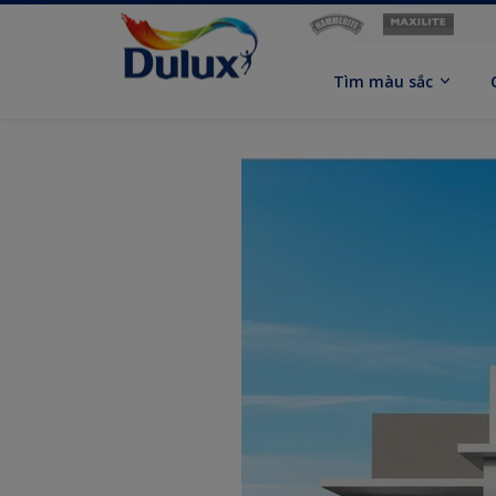
Tìm màu sắc