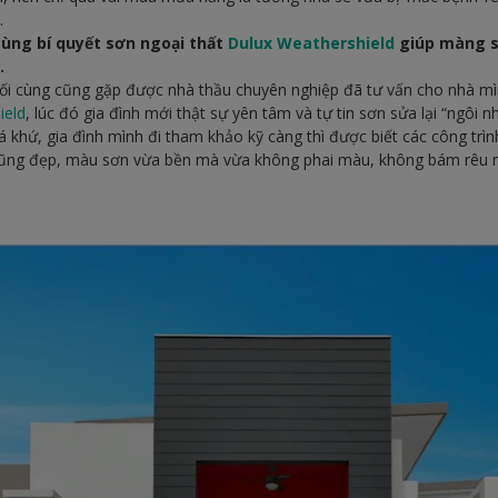
y.
ùng bí quyết sơn ngoại thất
Dulux Weathershield
giúp màng s
.
i cùng cũng gặp được nhà thầu chuyên nghiệp đã tư vấn cho nhà mì
ield
, lúc đó gia đình mới thật sự yên tâm và tự tin sơn sửa lại “ngôi 
á khứ, gia đình mình đi tham khảo kỹ càng thì được biết các công tr
ũng đẹp, màu sơn vừa bền mà vừa không phai màu, không bám rêu 