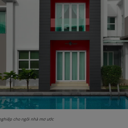
nghiệp cho ngôi nhà mơ ước