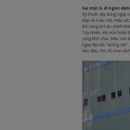
Sai một li, đi ngàn dặm
Kỹ thuật xây dựng ngày n
đẹp về mẫu mã, màu sắc b
Đó cũng là lí do chính k
Tuy nhiên, khi vừa hoàn 
cùng khó chịu. Màu sơn 
ngay lập tức “xuống sắc"
đau đầu, tìm đủ mọi cách