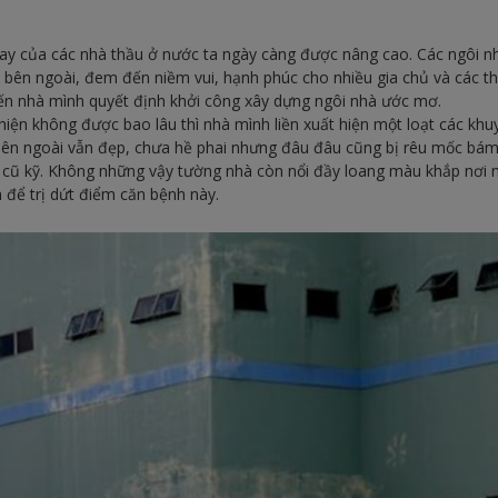
ay của các nhà thầu ở nước ta ngày càng được nâng cao. Các ngôi n
ên ngoài, đem đến niềm vui, hạnh phúc cho nhiều gia chủ và các thà
hiến nhà mình quyết định khởi công xây dựng ngôi nhà ước mơ.
thiện không được bao lâu thì nhà mình liền xuất hiện một loạt các kh
bên ngoài vẫn đẹp, chưa hề phai nhưng đâu đâu cũng bị rêu mốc bám
, cũ kỹ. Không những vậy tường nhà còn nổi đầy loang màu khắp nơi 
 để trị dứt điểm căn bệnh này.