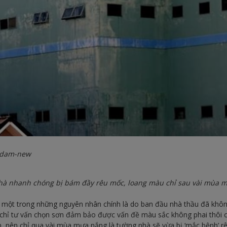
t-dam-new
à nhanh chóng bị bám đầy rêu mốc, loang màu chỉ sau vài mùa
t một trong những nguyên nhân chính là do ban đầu nhà thầu đã không
y chỉ tư vấn chọn sơn đảm bảo được vấn đề màu sắc không phai thôi
n, nên chỉ qua vài mùa mưa nắng là tường nhà sẽ vừa bị ‘mắc bệnh’ rê