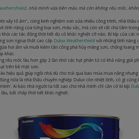
eathershield
, nhà mình vừa bền màu mà còn không rêu mốc, khô
ời xây tổ ấm", cùng kinh nghiệm sơn sửa nhiều công trình, nhà thầu
về tính năng của từng loại sơn, màu sắc, mà còn sẽ rất chú tâm trong
 khỏi các tác động thời tiết dù có khắc nghiệt cỡ nào. Bí kíp của các
ụng sơn ngoại thất cao cấp
Dulux Weathershield
với những tính năng ư
gừa hơi ẩm và muối kiềm tấn công phá hủy màng sơn, chống loang m
ấp khác.
ng rêu mốc lâu hơn gấp 2 lần nhờ các hạt phân tử có khả năng giải 
oạt trên bề mặt sơn.
àu hiệu quả giúp ngôi nhà dù cho trải qua bao mùa mưa nắng nhưng
ng nữa là nhà thầu chuyên nghiệp Dulux còn nhiệt tình, có gì cũng 
à mình'. Ai bảo nhà người ta tốt sao chứ nhà mình chỉ cần có bí kíp
Dul
lâu, bất chấp thời tiết khắc nghiệt.