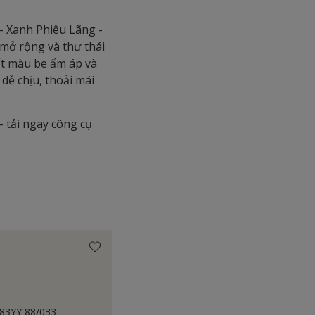
- Xanh Phiêu Lãng -
mở rộng và thư thái
ất màu be ấm áp và
dễ chịu, thoải mái
 tải ngay công cụ
e 83YY 88/033