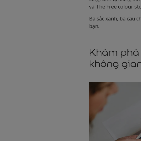
và The Free colour st
Ba sắc xanh, ba câu 
bạn.
Khám phá 
không gia