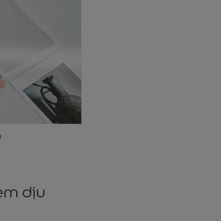
!
êm dịu