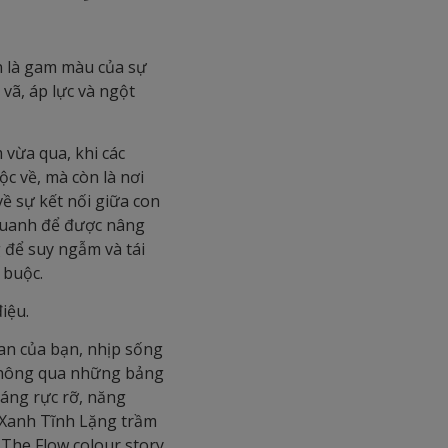
ôn là gam màu của sự
vã, áp lực và ngột
vừa qua, khi các
ộc về, mà còn là nơi
về sự kết nối giữa con
 quanh để được nâng
 để suy ngẫm và tái
 buộc.
điệu.
ian của bạn, nhịp sống
, thông qua những bảng
áng rực rỡ, năng
 Xanh Tĩnh Lặng trầm
 The Flow colour story