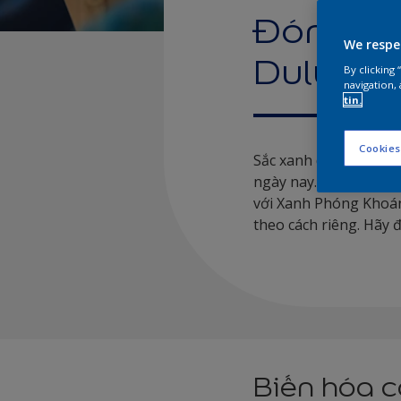
Đón đầu
We respe
Dulux c
By clicking
navigation, 
tin.
Cookies
Sắc xanh dịu êm, uyển
ngày nay. Đó là lý d
với Xanh Phóng Khoán
theo cách riêng. Hãy 
Biến hóa c