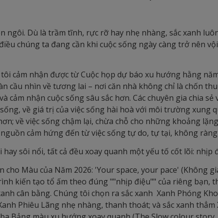
n ngôi. Dù là trầm tĩnh, rực rỡ hay nhẹ nhàng, sắc xanh lu
 điều chúng ta đang cần khi cuộc sống ngày càng trở nên vội 
 tôi cảm nhận được từ Cuộc họp dự báo xu hướng hằng năm 
àn cầu nhìn về tương lai – nơi căn nhà không chỉ là chốn thu
 và cảm nhận cuộc sống sâu sắc hơn. Các chuyên gia chia sẻ 
sống, về giá trị của việc sống hài hoà với môi trường xung
 hơn; về việc sống chậm lại, chừa chỗ cho những khoảng lặng
 nguồn cảm hứng đến từ việc sống tự do, tự tại, không ràng
 hay sôi nổi, tất cả đều xoay quanh một yếu tố cốt lõi: nhịp 
ần cho Màu của Năm 2026: 'Your space, your pace' (Không g
rình kiến tạo tổ ấm theo đúng ""nhịp điệu"" của riêng bạn
 xanh cân bằng. Chúng tôi chọn ra sắc xanh Xanh Phóng Kho
 Xanh Phiêu Lãng nhẹ nhàng, thanh thoát; và sắc xanh thẳm
ới ba Bảng màu xu hướng xoay quanh (The Slow colour story,