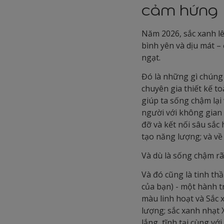
cảm hứng
Năm 2026, sắc xanh lê
bình yên và dịu mát –
ngạt.
Đó là những gì chúng
chuyên gia thiết kế to
giúp ta sống chậm lại
người với không gian 
đỡ và kết nối sâu sắc
tạo năng lượng; và về
Và dù là sống chậm rãi
Và đó cũng là tinh th
của bạn) - một hành t
màu linh hoạt và Sắc
lượng; sắc xanh nhạt
lắng, tĩnh tại cùng v