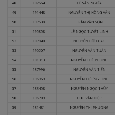
48
182664
LÊ VĂN NGHĨA
49
191448
NGUYỄN THỊ HỒNG VÂN
50
197530
TRẦN VĂN SƠN
51
195858
LÊ NGỌC TUYẾT LINH
52
187048
NGUYỄN HỮU CAO
53
190207
NGUYỄN VĂN TUẤN
54
181313
NGUYỄN THẾ PHÙNG
55
187996
NGUYỄN VĂN TIẾN
56
196969
NGUYỄN LƯƠNG TÌNH
57
183458
NGUYỄN NGỌC THỦY
58
196789
CHU VĂN HIỆP
59
181481
NGUYỄN THỊ PHƯƠNG