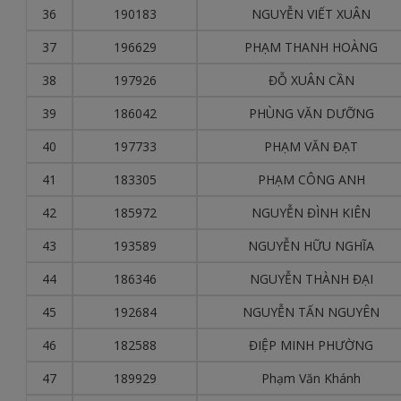
36
190183
NGUYỄN VIẾT XUÂN
37
196629
PHẠM THANH HOÀNG
38
197926
ĐỖ XUÂN CẦN
39
186042
PHÙNG VĂN DƯỠNG
40
197733
PHẠM VĂN ĐẠT
41
183305
PHẠM CÔNG ANH
42
185972
NGUYỄN ĐÌNH KIÊN
43
193589
NGUYỄN HỮU NGHĨA
44
186346
NGUYỄN THÀNH ĐẠI
45
192684
NGUYỄN TẤN NGUYÊN
46
182588
ĐIỆP MINH PHƯỜNG
47
189929
Phạm Văn Khánh