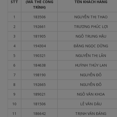
STT
(MÃ THẺ CÔNG
TÊN KHÁCH HÀNG
TRÌNH)
1
183506
NGUYỄN THỊ THAO
2
192661
TRƯƠNG PHÚC LỢI
3
181905
NGÔ TRUNG HẬU
4
194304
ĐẶNG NGỌC DỮNG
5
190321
NGUYỄN THỊ LÂN
6
184638
HUỲNH THÚY LAN
7
198190
NGUYỄN ĐÔ
8
192665
NGUYỄN ĐÔ
9
189021
NGÔ VĂN KHOA
10
181506
LÊ VĂN DẬU
11
186642
TRỊNH VĂN ĐÁNG