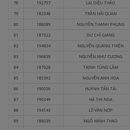
78
192757
LAI DIỆU THẢO
79
182348
TRẦN HẢI QUAN
80
188089
NGUYỄN THANH PHỤNG
81
187322
DƯ CHÍ GIANG
82
194834
NGUYỄN QUANG THIỆN
83
196839
NGUYỄN NHƯ CƯƠNG
84
187028
TRỊNH TÙNG LÂM
85
185392
NGUYỄN ANH HOA
86
190056
HUỲNH TẤN TÀI
87
190349
HÀ THỊ NGA
88
194143
LÊ VĂN NỚP
89
186039
NGÔ MINH THAO