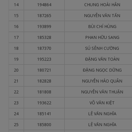
14
194864
CHUNG HOÀI HÂN
15
187265
NGUYỄN VĂN TẤN
16
193899
BÙI CHÍ HÙNG
17
185328
PHAN HỮU SANG
18
187370
SÚ SÊNH CƯỜNG
19
195223
ĐẶNG VĂN TOÀN
20
180721
ĐẶNG NGỌC DỮNG
21
182828
NGUYỄN HẢO QUÂN
22
181808
NGUYỄN VĂN THUẬN
23
193622
VÕ VĂN KIỆT
24
185141
LÊ VĂN NGHĨA
25
185800
LÊ VĂN NGHĨA