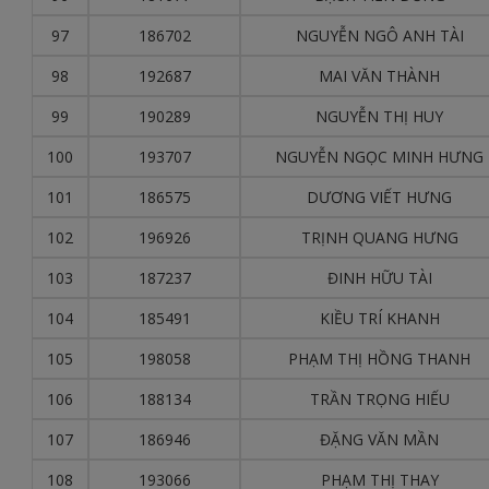
97
186702
NGUYỄN NGÔ ANH TÀI
98
192687
MAI VĂN THÀNH
99
190289
NGUYỄN THỊ HUY
100
193707
NGUYỄN NGỌC MINH HƯNG
101
186575
DƯƠNG VIẾT HƯNG
102
196926
TRỊNH QUANG HƯNG
103
187237
ĐINH HỮU TÀI
104
185491
KIỀU TRÍ KHANH
105
198058
PHẠM THỊ HỒNG THANH
106
188134
TRẦN TRỌNG HIẾU
107
186946
ĐẶNG VĂN MẦN
108
193066
PHẠM THỊ THAY