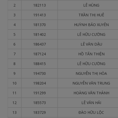
2
182113
LÊ HÙNG
3
191413
TRẦN THỊ HUÊ
4
181370
HUỲNH BẢO XUYÊN
5
181402
LÊ HỮU CƯỜNG
6
186437
LÊ VĂN DẬU
7
187124
HỒ TẤN THIỆN
8
188415
LÊ HỮU CƯỜNG
9
194730
NGUYỄN THỊ HÒA
10
198204
NGUYỄN VĂN TRUNG
11
191299
HOÀNG VĂN THÀNH
12
185573
LÊ VĂN HẢI
13
183729
ĐÀO HỮU LỘC