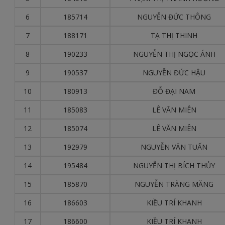
6
185714
NGUYỄN ĐỨC THÔNG
7
188171
TẠ THỊ THINH
8
190233
NGUYỄN THỊ NGỌC ÁNH
9
190537
NGUYỄN ĐỨC HẬU
10
180913
ĐỖ ĐẠI NAM
11
185083
LÊ VĂN MIÊN
12
185074
LÊ VĂN MIÊN
13
192979
NGUYỄN VĂN TUẤN
14
195484
NGUYỄN THỊ BÍCH THỦY
15
185870
NGUYỄN TRÀNG MĂNG
16
186603
KIỀU TRÍ KHANH
17
186600
KIỀU TRÍ KHANH