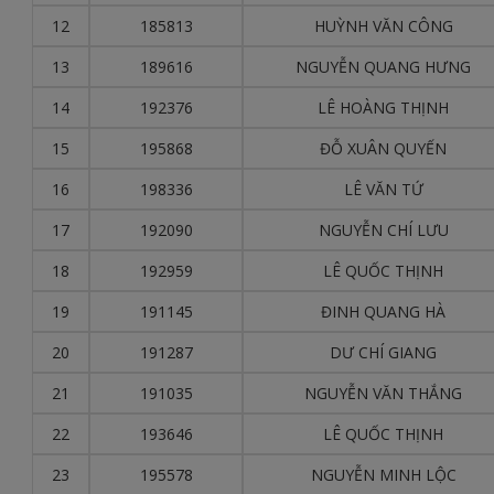
12
185813
HUỲNH VĂN CÔNG
13
189616
NGUYỄN QUANG HƯNG
14
192376
LÊ HOÀNG THỊNH
15
195868
ĐỖ XUÂN QUYẾN
16
198336
LÊ VĂN TỨ
17
192090
NGUYỄN CHÍ LƯU
18
192959
LÊ QUỐC THỊNH
19
191145
ĐINH QUANG HÀ
20
191287
DƯ CHÍ GIANG
21
191035
NGUYỄN VĂN THẮNG
22
193646
LÊ QUỐC THỊNH
23
195578
NGUYỄN MINH LỘC