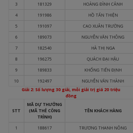
3
181329
HOÀNG ĐÌNH CẢNH
4
191986
HỒ TẤN THIỆN
5
191097
CAO XUÂN TRƯỜNG
6
189073
NGUYỄN VĂN THÔNG
7
182540
HÀ THỊ NGA
8
196275
QUÁCH ĐẠI HẬU
9
189833
KHỔNG TIẾN ĐỊNH
10
192497
NGUYỄN VĂN THÀNH
Giải 2: Số lượng 30 giải, mỗi giải trị giá 20 triệu
đồng
MÃ DỰ THƯỞNG
STT
(MÃ THẺ CÔNG
TÊN KHÁCH HÀNG
TRÌNH)
1
188617
TRƯƠNG THANH NÔNG