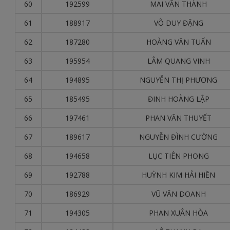
60
192599
MAI VĂN THÀNH
61
188917
VÕ DUY ĐẶNG
62
187280
HOÀNG VĂN TUẤN
63
195954
LÂM QUANG VINH
64
194895
NGUYỄN THỊ PHƯƠNG
65
185495
ĐINH HOÀNG LẬP
66
197461
PHAN VĂN THUYẾT
67
189617
NGUYỄN ĐÌNH CƯỜNG
68
194658
LỤC TIÊN PHONG
69
192788
HUỲNH KIM HẢI HIỀN
70
186929
VŨ VĂN DOANH
71
194305
PHAN XUÂN HÒA