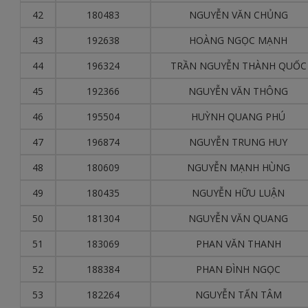
42
180483
NGUYỄN VĂN CHỦNG
43
192638
HOÀNG NGỌC MẠNH
44
196324
TRẦN NGUYỄN THÀNH QUỐC
45
192366
NGUYỄN VĂN THÔNG
46
195504
HUỲNH QUANG PHÚ
47
196874
NGUYỄN TRUNG HUY
48
180609
NGUYỄN MẠNH HÙNG
49
180435
NGUYỄN HỮU LUẬN
50
181304
NGUYỄN VĂN QUANG
51
183069
PHAN VĂN THANH
52
188384
PHAN ĐÌNH NGỌC
53
182264
NGUYỄN TẤN TÂM