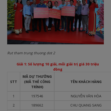
Rut tham trung thuong dot 2
Giải 1: Số lượng 10 giải, mỗi giải trị giá 30 triệu
đồng
MÃ DỰ THƯỞNG
STT
(MÃ THẺ CÔNG
TÊN KHÁCH HÀNG
TRÌNH)
1
197546
NGUYỄN VĂN HÒA
2
189662
CHU QUANG SANG