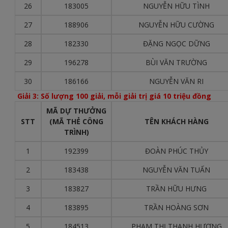
26
183005
NGUYỄN HỮU TÌNH
27
188906
NGUYỄN HỮU CƯỜNG
28
182330
ĐẶNG NGỌC DỮNG
29
196278
BÙI VĂN TRƯỜNG
30
186166
NGUYỄN VĂN RI
Giải 3: Số lượng 100 giải, mỗi giải trị giá 10 triệu đồng
MÃ DỰ THƯỞNG
STT
(MÃ THẺ CÔNG
TÊN KHÁCH HÀNG
TRÌNH)
1
192399
ĐOÀN PHÚC THỦY
2
183438
NGUYỄN VĂN TUẤN
3
183827
TRẦN HỮU HƯNG
4
183895
TRẦN HOÀNG SƠN
5
184513
PHẠM THỊ THANH HƯƠNG