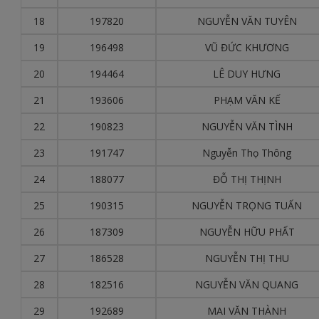
18
197820
NGUYỄN VĂN TUYÊN
19
196498
VŨ ĐỨC KHƯƠNG
20
194464
LÊ DUY HƯNG
21
193606
PHẠM VĂN KẾ
22
190823
NGUYỄN VĂN TÌNH
23
191747
Nguyễn Thọ Thông
24
188077
ĐỖ THỊ THỊNH
25
190315
NGUYỄN TRỌNG TUẤN
26
187309
NGUYỄN HỮU PHẤT
27
186528
NGUYỄN THỊ THU
28
182516
NGUYỄN VĂN QUANG
29
192689
MAI VĂN THÀNH