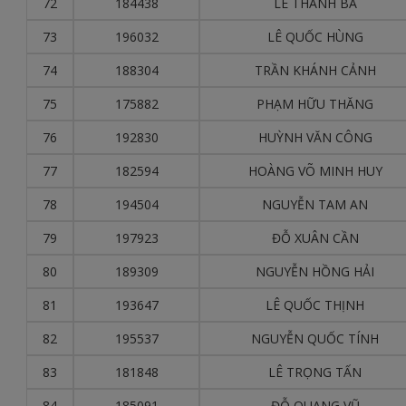
72
184438
LÊ THANH BA
73
196032
LÊ QUỐC HÙNG
74
188304
TRẦN KHÁNH CẢNH
75
175882
PHẠM HỮU THĂNG
76
192830
HUỲNH VĂN CÔNG
77
182594
HOÀNG VÕ MINH HUY
78
194504
NGUYỄN TAM AN
79
197923
ĐỖ XUÂN CẦN
80
189309
NGUYỄN HỒNG HẢI
81
193647
LÊ QUỐC THỊNH
82
195537
NGUYỄN QUỐC TÍNH
83
181848
LÊ TRỌNG TẤN
84
185091
ĐỖ QUANG VŨ