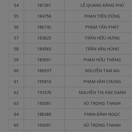
54
181361
LÊ QUANG ĐĂNG PHÚ
55
184756
PHAN TIẾN DŨNG
56
186742
PHẠM TẤN PHÁT
57
183825
TRẦN HỮU HƯNG
58
184365
TRẦN VĂN HÙNG
59
185691
PHAN HỮU THẮNG
60
186937
NGUYỄN TAM AN
61
195816
PHẠM VĂN CHUNG
62
193370
NGUYỄN THỊ KIM OANH
63
195081
VŨ TRỌNG THANH
64
188380
PHAN ĐÌNH NGỌC
65
195091
VŨ TRỌNG THANH