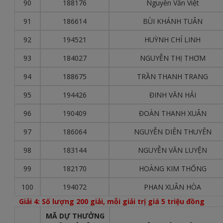
90
188176
Nguyễn Văn Việt
91
186614
BÙI KHÁNH TUÂN
92
194521
HUỲNH CHÍ LINH
93
184027
NGUYỄN THỊ THƠM
94
188675
TRẦN THANH TRANG
95
194426
ĐINH VĂN HẢI
96
190409
ĐOÀN THANH XUÂN
97
186064
NGUYỄN DIÊN THUYÊN
98
183144
NGUYỄN VĂN LUYỆN
99
182170
HOÀNG KIM THỐNG
100
194072
PHAN XUÂN HÒA
Giải 4: Số lượng 200 giải, mỗi giải trị giá 5 triệu đồng
MÃ DỰ THƯỞNG