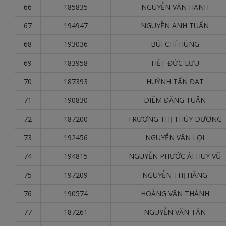
66
185835
NGUYỄN VĂN HANH
67
194947
NGUYỄN ANH TUẤN
68
193036
BÙI CHÍ HÙNG
69
183958
TIẾT ĐỨC LƯU
70
187393
HUỲNH TẤN ĐẠT
71
190830
DIÊM ĐĂNG TUÂN
72
187200
TRƯƠNG THỊ THÙY DƯƠNG
73
192456
NGUYỄN VĂN LỢI
74
194815
NGUYỄN PHƯỚC ÁI HUY VŨ
75
197209
NGUYỄN THỊ HẰNG
76
190574
HOÀNG VĂN THÀNH
77
187261
NGUYỄN VĂN TẤN