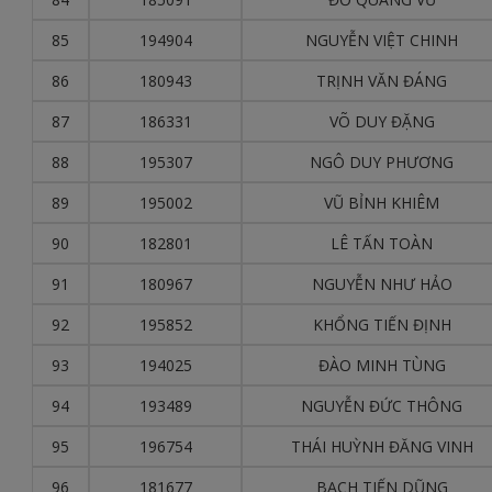
85
194904
NGUYỄN VIỆT CHINH
86
180943
TRỊNH VĂN ĐÁNG
87
186331
VÕ DUY ĐẶNG
88
195307
NGÔ DUY PHƯƠNG
89
195002
VŨ BỈNH KHIÊM
90
182801
LÊ TẤN TOÀN
91
180967
NGUYỄN NHƯ HẢO
92
195852
KHỔNG TIẾN ĐỊNH
93
194025
ĐÀO MINH TÙNG
94
193489
NGUYỄN ĐỨC THÔNG
95
196754
THÁI HUỲNH ĐĂNG VINH
96
181677
BẠCH TIẾN DŨNG