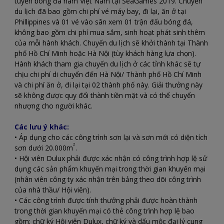
tuyển bóng đá nam Việt Nam tại SeaGames 2019. Chuyến
du lịch đã bao gồm chi phí vé máy bay, đi lại, ăn ở tại
Phillippines và 01 vé vào sân xem 01 trận đấu bóng đá,
không bao gồm chi phí mua sắm, sinh hoạt phát sinh thêm
của mỗi hành khách. Chuyến du lịch sẽ khởi thành tại Thành
phố Hồ Chí Minh hoặc Hà Nội (tùy khách hàng lựa chọn).
Hành khách tham gia chuyến du lịch ở các tỉnh khác sẽ tự
chịu chi phí di chuyển đến Hà Nội/ Thành phố Hồ Chí Minh
và chi phí ăn ở, đi lại tại 02 thành phố này. Giải thưởng này
sẽ không được quy đổi thành tiền mặt và có thể chuyển
nhượng cho người khác.
Các lưu ý khác:
• Áp dụng cho các công trình sơn lại và sơn mới có diện tích
2
sơn dưới 20.000m
.
• Hội viên Dulux phải được xác nhận có công trình hợp lệ sử
dụng các sản phẩm khuyến mại trong thời gian khuyến mại
(nhân viên công ty xác nhận trên bảng theo dõi công trình
của nhà thầu/ Hội viên).
• Các công trình được tính thưởng phải được hoàn thành
trong thời gian khuyến mại có thẻ công trình hợp lệ bao
gồm: chữ ký Hội viên Dulux, chữ ký và dấu mộc đại lý cung