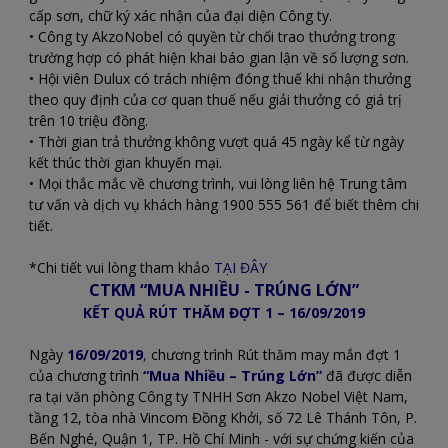
cấp sơn, chữ ký xác nhận của đại diện Công ty.
• Công ty AkzoNobel có quyền từ chối trao thưởng trong
trường hợp có phát hiện khai báo gian lận về số lượng sơn.
• Hội viên Dulux có trách nhiệm đóng thuế khi nhận thưởng
theo quy định của cơ quan thuế nếu giải thưởng có giá trị
trên 10 triệu đồng.
• Thời gian trả thưởng không vượt quá 45 ngày kể từ ngày
kết thúc thời gian khuyến mại.
• Mọi thắc mắc về chương trình, vui lòng liên hệ Trung tâm
tư vấn và dịch vụ khách hàng 1900 555 561 để biết thêm chi
tiết.
*Chi tiết vui lòng tham khảo
TẠI ĐÂY
CTKM “MUA NHIỀU - TRÚNG LỚN”
KẾT QUẢ RÚT THĂM ĐỢT 1 – 16/09/2019
Ngày
16/09/2019
,
chương trình Rút thăm may mắn đợt 1
của chương trình
“Mua Nhiều – Trúng Lớn”
đã được diễn
ra tại văn phòng Công ty TNHH Sơn Akzo Nobel Việt Nam,
tầng 12, tòa nhà Vincom Đồng Khởi, số 72 Lê Thánh Tôn, P.
Bến Nghé, Quận 1, TP. Hồ Chí Minh - với sự chứng kiến của