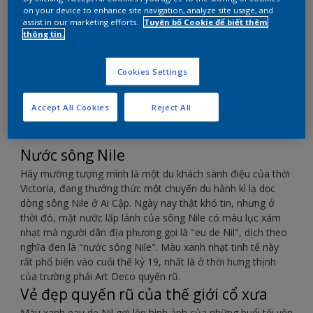
xám)
on your device to enhance site navigation, analyze site usage, and
assist in our marketing efforts.
Tuyên bố Cookie để biết thêm
thông tin.
Màu xanh lục xám thanh tao này luôn mang vẻ
sang trọng và đa năng.
Cookies Settings
Accept All Cookies
Reject All
Nước sông Nile
Hãy mường tượng mình là một du khách sành điệu của thời
Victoria, đang thưởng thức một chuyến du hành kì lạ dọc
dòng sông Nile ở Ai Cập. Ngày nay thật khó tin, nhưng ở
thời đó, mặt nước lấp lánh của sông Nile có màu lục xám
nhạt mà người dân địa phương gọi là "eu de Nil", dịch theo
nghĩa đen là "nước sông Nile". Màu xanh nhạt tinh tế này
rất phổ biến vào cuối thế kỷ 19, nhất là ở thời hưng thịnh
của trường phái Art Deco quyến rũ.
Vẻ đẹp quyến rũ của thế giới cổ xưa
Màu xanh eau de Nil gợi lên hình ảnh của những buổi tối yên