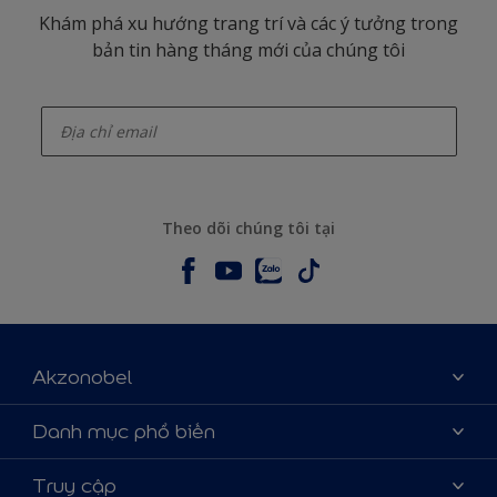
Khám phá xu hướng trang trí và các ý tưởng trong
bản tin hàng tháng mới của chúng tôi
enter-your-email
Theo dõi chúng tôi tại
Akzonobel
Giới thiệu về AkzoNobel
Danh mục phổ biến
Liên hệ chúng tôi
Tìm màu sắc
Truy cập
Tìm một cửa hàng