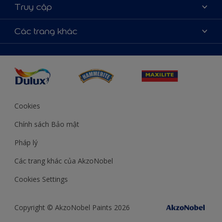
Tìm màu sắc
Truy cập
Tìm một cửa hàng
Chọn sản phẩm
Sơ đồ trang web
Khả năng truy cập
Các trang khác
Ý tưởng
Tính Chính Xác về Màu Sắc
Trợ giúp từ chuyên gia
Akzonobel.com
Cookies
Chính sách Bảo mật
Pháp lý
Các trang khác của AkzoNobel
Cookies Settings
Copyright © AkzoNobel Paints 2026