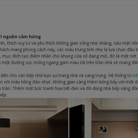
ơi nguồn cảm hứng
ính, thích suy tư và yêu thích không gian sống nhẹ nhàng, nâu mật nồ
ách mang phong cách này, các màu trung tính nhẹ là lựa chọn đầu t
mục đích tạo điểm nhấn cho khung cửa sổ đang mở, đó là một nét h
 một đường sọc mỏng ngang gam màu tối trên trần nhà sẽ mang đến
đến cho căn bếp nhà bạn sự trang nhã và sang trọng. Hệ thống tủ
b
hản với màu hồng đào nhạt. Không gian càng thêm bóng bẩy với một 
n trần. Thêm một bức tranh họa tiết đen và đồ dùng nhà bếp vàng đ
bếp.