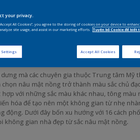
ct your privacy.
 “Accept All Cookies”, you agree to the storing of cookies on your device to enhanc
analyze site usage, and assist in our marketing efforts.
Tuyên bố Cookie để biết
p diện mạo ngôi nhà v
ủ đạo năm 2019
 Settings
Accept All Cookies
Rej
dưng mà các chuyên gia thuộc Trung tâm Mỹ t
 chọn nâu mật nồng trở thành màu sắc chủ đạ
t hợp với những sắc màu khác nhau, tông màu 
biến hóa để tạo nên một không gian từ nhẹ nhàn
g động. Dưới đây bốn xu hướng với 16 cách ph
ọi không gian nhà đẹp từ sắc nâu mật nồng.