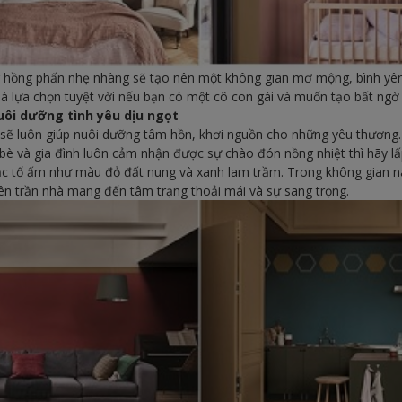
g hồng phấn nhẹ nhàng sẽ tạo nên một không gian mơ mộng, bình yê
y là lựa chọn tuyệt vời nếu bạn có một cô con gái và muốn tạo bất ng
ôi dưỡng tình yêu dịu ngọt
sẽ luôn giúp nuôi dưỡng tâm hồn, khơi nguồn cho những yêu thương.
è và gia đình luôn cảm nhận được sự chào đón nồng nhiệt thì hãy l
ắc tố ấm như màu đỏ đất nung và xanh lam trầm. Trong không gian n
ên trần nhà mang đến tâm trạng thoải mái và sự sang trọng.