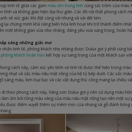
hợp tinh tế giữa các gam
màu ấm trung tính
cùng sắc trầm của màu 
 tĩnh và không gian hiện đại thư giãn. Các đồ nội thất phong cách mid
nh về xúc giác khi đặt cùng vải nhung và vải dệt kim.
g lại chứng minh khả năng biến hóa linh hoạt khi trở thành điểm n
 nên một không gian vừa nhẹ nhàng, đáng yêu vừa sang trọng, hoàn h
thắp sáng những giấc mơ
 nhấn tinh tế, phòng khách nhẹ nhàng được Dulux gợi ý phối cùng bả
t
phòng khách hoàn hảo
kết hợp sự sang trọng của một khách sạn vớ
hong cách này, cảm xúc yên bình và tinh tế được thể hiện trong màu
ơng nhạt và sắc màu nâu mật nồng của kệ tủ bếp dưới. Các sắc màu 
gỗ sáng màu, kim loại bạc và các vật dụng thủ công mang lại chiều sâ
 đi theo phong cách này, hãng sơn Dulux gợi ý nên sử dụng màu h
và làm ấm bởi tông màu vàng của màu nâu mật nồng tạo nên một sự ph
 nếu được điểm xuyết thêm sự mềm mịn của nhung và gỗ đánh bóng 
 nhàng.