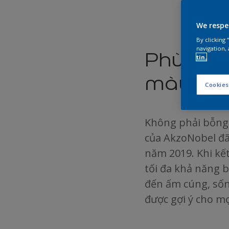
We respe
By clicking
navigation, 
Phù phé
tin.
màu ch
Cookies
Không phải bỗng 
của AkzoNobel đã
năm 2019. Khi kế
tối đa khả năng 
đến ấm cúng, sốn
được gợi ý cho m