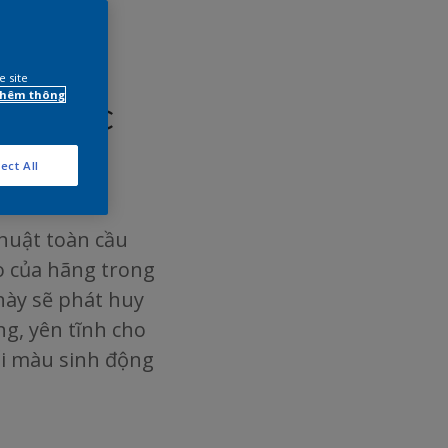
e site
 thêm thông
ới sắc
ect All
huật toàn cầu
o của hãng trong
này sẽ phát huy
g, yên tĩnh cho
ối màu sinh động