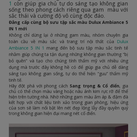
1
còn giúp gia chủ tự do sáng tạo không gian
sống theo phong cách riêng qua gam màu với
sắc thái và cường độ vô cùng độc đáo.
Đẳng cấp cùng bộ sưu tập sắc màu Dulux Ambiance 5
IN 1 mới
Không chỉ dừng lại ở những gam màu, nhóm chuyên gia
toàn cầu về màu sắc và trang trí nội thất của
Dulux
Ambiance 5 IN 1
mang đến bộ sưu tập màu sắc tinh tế
nhằm giúp chúng ta tận dụng những không gian thường “bị
bỏ quên” và tạo cho chúng tính thẩm mỹ với nhiều ứng
dụng mà trước đây không hề có để giúp gia chủ dễ dàng
sáng tạo không gian sống, tự do thể hiện “guu” thẩm mỹ
tinh tế.
Hãy đột phá với phong cách
Sang trọng & Cổ điển
, gia
chủ có thể chọn màu vàng hoặc nâu ánh kim rực rỡ để thể
hiện trên tường nhà. Nhờ những gam màu ấm áp & đậm đà
kết hợp với chất liệu tinh xảo trong gian phòng, hiệu ứng
của sơn sẽ làm nổi bật lên nét đẹp lộng lẫy đầy quyền quý
trong không gian hiện đại mang nét cổ điển.