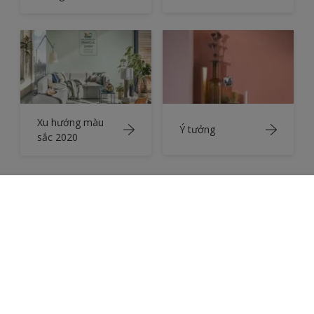
Dulux Ambiance 5 IN 1
là kết hợp hợp hoàn hảo giữa chất
lượng đỉnh cao với những gam màu sắc nét và tinh tế, giúp
gia chủ thoải mái tạo ra không gian sống mang đậm phong
cách riêng. Hãy chọn cho mình một phong cách và xem
thêm
cách phối màu
độc đáo trên
https://www.dulux.vn/vi/articles/ambiance
Bạn cũng có thể tham khảo thêm
Bảng màu của
Sản phẩm
chúng tôi